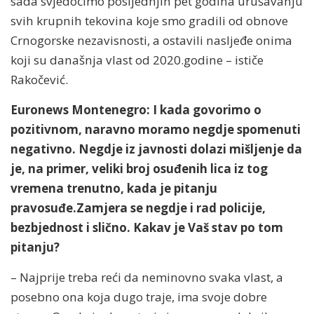
sada svjedočimo posljednjih pet godina urušavanju
svih krupnih tekovina koje smo gradili od obnove
Crnogorske nezavisnosti, a ostavili nasljeđe onima
koji su današnja vlast od 2020.godine – ističe
Rakočević.
Euronews Montenegro: I kada govorimo o
pozitivnom, naravno moramo negdje spomenuti
negativno. Negdje iz javnosti dolazi mišljenje da
je, na primer, veliki broj osuđenih lica iz tog
vremena trenutno, kada je pitanju
pravosuđe.Zamjera se negdje i rad policije,
bezbjednost i slično. Kakav je Vaš stav po tom
pitanju?
– Najprije treba reći da neminovno svaka vlast, a
posebno ona koja dugo traje, ima svoje dobre