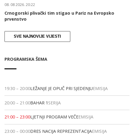
08. 08 2026. 20:22
Crnogorski plivački tim stigao u Pariz na Evropsko
prvenstvo
SVE NAJNOVIJE VIJESTI
PROGRAMSKA ŠEMA
19:30
–
20:00
LEŽANJE JE OPUČ PRI SJEDENJU
EMISIJA
20:00
–
21:00
BAHAR 1
SERIJA
21:00
–
23:00
LJETNJI PROGRAM VEČE
EMISIJA
23:00
–
00:00
DRES NACIJA REPREZENTACIJA
EMISIJA