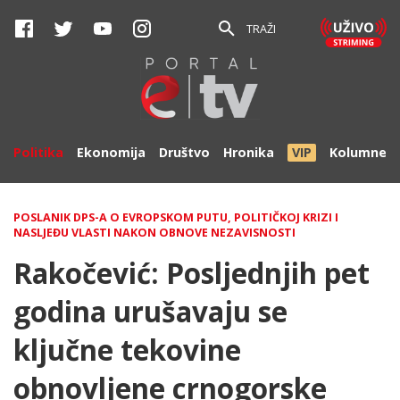
TRAŽI
Politika
Ekonomija
Društvo
Hronika
VIP
Kolumne
POSLANIK DPS-A O EVROPSKOM PUTU, POLITIČKOJ KRIZI I
NASLJEĐU VLASTI NAKON OBNOVE NEZAVISNOSTI
Rakočević: Posljednjih pet
godina urušavaju se
ključne tekovine
obnovljene crnogorske