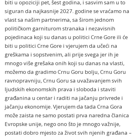
biti u opoziciji pet, šest godina, i sasvim sam u to
siguran da najkasnije 2027. godine se vraćamo na
vlast sa našim partnerima, sa širom jednom
političkom garniturom stranaka i nezavisnih
pojedinaca koji su danas u politici Crne Gore ili će
biti u politici Crne Gore i vjerujem da učeći na
greškama i sopstvenim, ali prije svega jer ih je
mnogo više grešaka onih koji su danas na vlasti,
možemo da gradimo Crnu Goru bolju, Crnu Goru
ravnopravniju, Crnu Goru sa uvažavanjem svih
ljudskih ekonomskih prava i sloboda i staviti
građanina u centar i raditi na jačanju privrede i
jačanju ekonomije. Vjerujem da tada Crna Gora
može zaista ne samo postati prva naredna članica
Evropske unije, nego ono što je mnogo važnije,
postati dobro mjesto za život svih njenih građana –