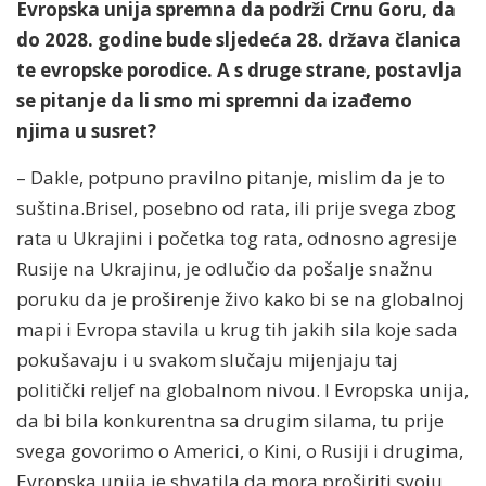
Evropska unija spremna da podrži Crnu Goru, da
do 2028. godine bude sljedeća 28. država članica
te evropske porodice. A s druge strane, postavlja
se pitanje da li smo mi spremni da izađemo
njima u susret?
– Dakle, potpuno pravilno pitanje, mislim da je to
suština.Brisel, posebno od rata, ili prije svega zbog
rata u Ukrajini i početka tog rata, odnosno agresije
Rusije na Ukrajinu, je odlučio da pošalje snažnu
poruku da je proširenje živo kako bi se na globalnoj
mapi i Evropa stavila u krug tih jakih sila koje sada
pokušavaju i u svakom slučaju mijenjaju taj
politički reljef na globalnom nivou. I Evropska unija,
da bi bila konkurentna sa drugim silama, tu prije
svega govorimo o Americi, o Kini, o Rusiji i drugima,
Evropska unija je shvatila da mora proširiti svoju