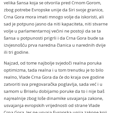
velika šansa koja se otvorila pred Crnom Gorom,
zbog potrebe Evropske unije da širi svoje granice,
Crna Gora mora imati mnogo volje da iskoristi, ali
sad je potpuno jasno da niti kapaciteta, niti stvarne
volje u parlamentarnoj većini ne postoji da se ta
šansa u potpunosti prigrli i da Crna Gora bude sa
izvjesnošću prva naredna članica u narednih dvije
ili tri godine.
Najzad, od tome najbolje svjedoči realna poruka
optimizma, tada realna i u tom trenutku je to bilo
realno, Vlade Crna Gora da će do kraja ove godine
zatvoriti sva pregovaračka poglavlja, sada već i u
samom u Briselu dobijamo poruke da to i nije baš
najrealnije zbog loše dinamike usvajanja zakone,
usvajanja evropskih vrijednosti od strane Vlade
Crna Gora. Jer ne usvaja Evropska unija zakone koji