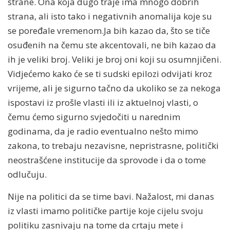
strane. Ona koja dugo traje ima mnogo dobrih
strana, ali isto tako i negativnih anomalija koje su
se poređale vremenom.Ja bih kazao da, što se tiče
osuđenih na čemu ste akcentovali, ne bih kazao da
ih je veliki broj. Veliki je broj oni koji su osumnjičeni.
Vidjećemo kako će se ti sudski epilozi odvijati kroz
vrijeme, ali je sigurno tačno da ukoliko se za nekoga
ispostavi iz prošle vlasti ili iz aktuelnoj vlasti, o
čemu ćemo sigurno svjedočiti u narednim
godinama, da je radio eventualno nešto mimo
zakona, to trebaju nezavisne, nepristrasne, politički
neostrašćene institucije da sprovode i da o tome
odlučuju.
Nije na politici da se time bavi. Nažalost, mi danas
iz vlasti imamo političke partije koje cijelu svoju
politiku zasnivaju na tome da crtaju mete i