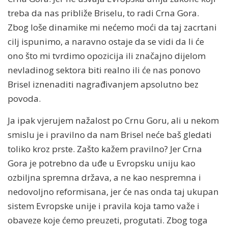
treba da nas približe Briselu, to radi Crna Gora.
Zbog loše dinamike mi nećemo moći da taj zacrtani
cilj ispunimo, a naravno ostaje da se vidi da li će
ono što mi tvrdimo opozicija ili značajno dijelom
nevladinog sektora biti realno ili će nas ponovo
Brisel iznenaditi nagrađivanjem apsolutno bez
povoda.
Ja ipak vjerujem nažalost po Crnu Goru, ali u nekom
smislu je i pravilno da nam Brisel neće baš gledati
toliko kroz prste. Zašto kažem pravilno? Jer Crna
Gora je potrebno da uđe u Evropsku uniju kao
ozbiljna spremna država, a ne kao nespremna i
nedovoljno reformisana, jer će nas onda taj ukupan
sistem Evropske unije i pravila koja tamo važe i
obaveze koje ćemo preuzeti, progutati. Zbog toga