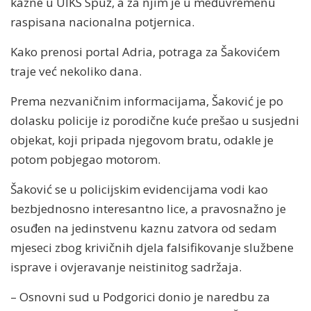
kazne u UIKS Spuž, a za njim je u međuvremenu
raspisana nacionalna potjernica.
Kako prenosi portal Adria, potraga za Šakovićem
traje već nekoliko dana.
Prema nezvaničnim informacijama, Šaković je po
dolasku policije iz porodične kuće prešao u susjedni
objekat, koji pripada njegovom bratu, odakle je
potom pobjegao motorom.
Šaković se u policijskim evidencijama vodi kao
bezbjednosno interesantno lice, a pravosnažno je
osuđen na jedinstvenu kaznu zatvora od sedam
mjeseci zbog krivičnih djela falsifikovanje službene
isprave i ovjeravanje neistinitog sadržaja.
– Osnovni sud u Podgorici donio je naredbu za