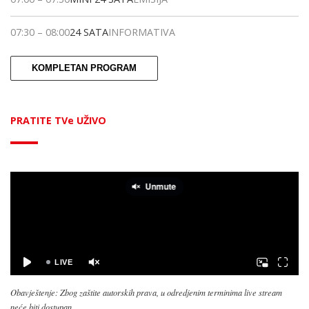
07:30
–
08:00
24 SATA
INFORMATIVA
KOMPLETAN PROGRAM
PRATITE TVe UŽIVO
Obavještenje: Zbog zaštite autorskih prava, u odredjenim terminima live stream
neće biti dostupan.