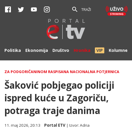
TRAŽI
Politika
Ekonomija
Društvo
Hronika
VIP
Kolumne
ZA PODGORIČANINOM RASPISANA NACIONALNA POTJERNICA
Šaković pobjegao policiji
ispred kuće u Zagoriču,
potraga traje danima
11. maj 2026, 20:13
Portal ETV
| Izvor:
Adria