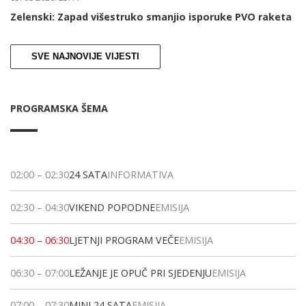
Zelenski: Zapad višestruko smanjio isporuke PVO raketa
SVE NAJNOVIJE VIJESTI
PROGRAMSKA ŠEMA
02:00
–
02:30
24 SATA
INFORMATIVA
02:30
–
04:30
VIKEND POPODNE
EMISIJA
04:30
–
06:30
LJETNJI PROGRAM VEČE
EMISIJA
06:30
–
07:00
LEŽANJE JE OPUČ PRI SJEDENJU
EMISIJA
07:00
–
07:30
MINI 24 SATA
EMISIJA