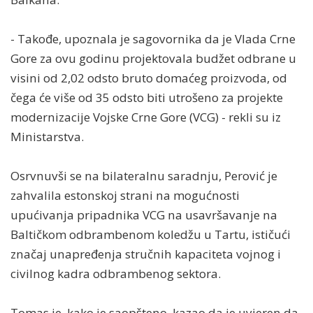
- Takođe, upoznala je sagovornika da je Vlada Crne
Gore za ovu godinu projektovala budžet odbrane u
visini od 2,02 odsto bruto domaćeg proizvoda, od
čega će više od 35 odsto biti utrošeno za projekte
modernizacije Vojske Crne Gore (VCG) - rekli su iz
Ministarstva.
Osrvnuvši se na bilateralnu saradnju, Perović je
zahvalila estonskoj strani na mogućnosti
upućivanja pripadnika VCG na usavršavanje na
Baltičkom odbrambenom koledžu u Tartu, ističući
značaj unapređenja stručnih kapaciteta vojnog i
civilnog kadra odbrambenog sektora.
Tomas je, kako je saopšteno, kazao da je uvjeren da