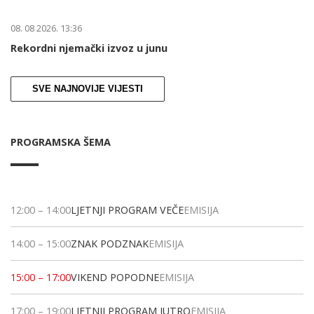
08. 08 2026. 13:36
Rekordni njemački izvoz u junu
SVE NAJNOVIJE VIJESTI
PROGRAMSKA ŠEMA
12:00
–
14:00
LJETNJI PROGRAM VEČE
EMISIJA
14:00
–
15:00
ZNAK PODZNAK
EMISIJA
15:00
–
17:00
VIKEND POPODNE
EMISIJA
17:00
–
19:00
LJETNJI PROGRAM JUTRO
EMISIJA