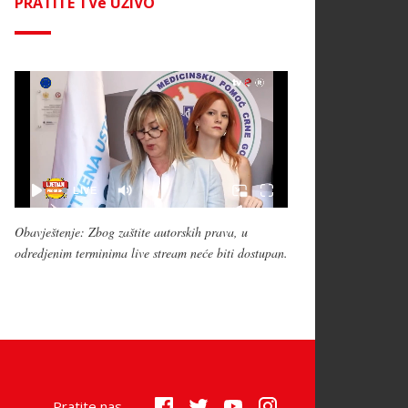
PRATITE TVe UŽIVO
Obavještenje: Zbog zaštite autorskih prava, u
odredjenim terminima live stream neće biti dostupan.
Pratite nas