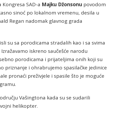
a Кongresa SAD-a
Majku Džonsonu
povodom
 kasno sinoć po lokalnom vremenu, desila u
onald Regan nadomak glavnog grada
sli su sa porodicama stradalih kao i sa svima
. Izražavamo iskreno saučešće narodu
sebno porodicama i prijateljima onih koji su
o priznanje i ohrabrujemo spasilačke jedinice
e pronaći preživjele i spasile što je moguće
egramu.
odručju Vašingtona kada su se sudarili
vojni helikopter.