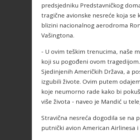
predsjedniku Predstavničkog dom
tragične avionske nesreće koja se
blizini nacionalnog aerodroma R
Vašingtona.
- U ovim teškim trenucima, naše mi
koji su pogođeni ovom tragedijom
Sjedinjenih Američkih Država, a po
izgubili živote. Ovim putem odajem
koje neumorno rade kako bi pokušal
više života - naveo je Mandić u tel
Stravična nesreća dogodila se na p
putnički avion American Airlinesa i 