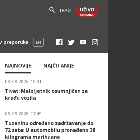
TRAŽI
V preporuka
EN
NAJNOVIJE
NAJČITANIJE
08. 08 2026. 18:01
Tivat: Maloljetnik osumnjičen za
krađu vozila
08. 08 2026. 17:49
Tuzaninu određeno zadržavanje do
72 sata: U automobilu pronađeno 38
kilograma marihuane