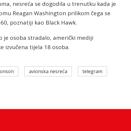
ma, nesreća se dogodila u trenutku kada je
romu Reagan Washington prilikom čega se
60, poznatiji kao Black Hawk.
ko je osoba stradalo, američki mediji
ke izvučena tijela 18 osoba.
žonson
avionska nesreća
telegram