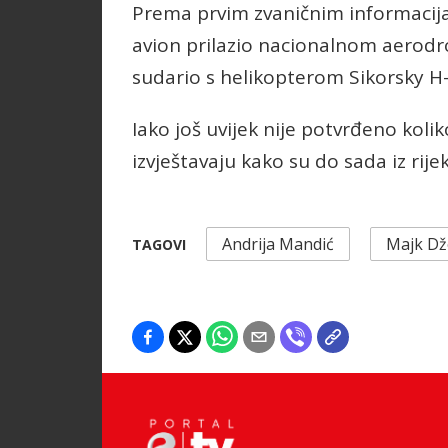
Prema prvim zvaničnim informacija
avion prilazio nacionalnom aerod
sudario s helikopterom Sikorsky H-
Iako još uvijek nije potvrđeno koli
izvještavaju kako su do sada iz rije
Andrija Mandić
Majk D
TAGOVI