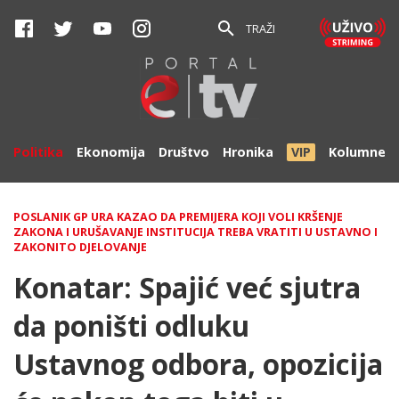
TRAŽI
Politika
Ekonomija
Društvo
Hronika
VIP
Kolumne
POSLANIK GP URA KAZAO DA PREMIJERA KOJI VOLI KRŠENJE
ZAKONA I URUŠAVANJE INSTITUCIJA TREBA VRATITI U USTAVNO I
ZAKONITO DJELOVANJE
Konatar: Spajić već sjutra
da poništi odluku
Ustavnog odbora, opozicija