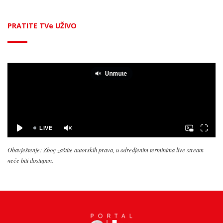
PRATITE TVe UŽIVO
Obavještenje: Zbog zaštite autorskih prava, u odredjenim terminima live stream
neće biti dostupan.