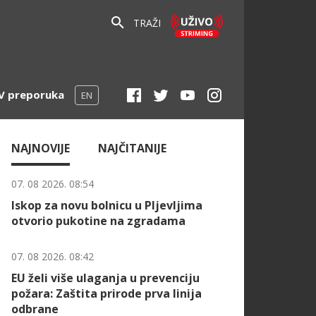
TRAŽI
V preporuka
EN
NAJNOVIJE
NAJČITANIJE
07. 08 2026. 08:54
Iskop za novu bolnicu u Pljevljima
otvorio pukotine na zgradama
07. 08 2026. 08:42
EU želi više ulaganja u prevenciju
požara: Zaštita prirode prva linija
odbrane