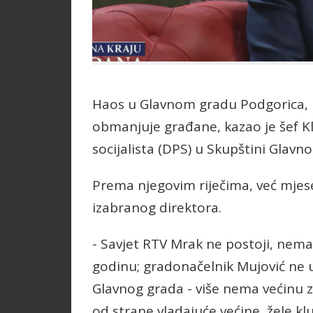
Haos u Glavnom gradu Podgorica, n
obmanjuje građane, kazao je šef 
socijalista (DPS) u Skupštini Glav
Prema njegovim riječima, već mjes
izabranog direktora.
- Savjet RTV Mrak ne postoji, nema 
godinu; gradonačelnik Mujović ne u
Glavnog grada - više nema većinu 
od strane vladajuće većine, žele kl