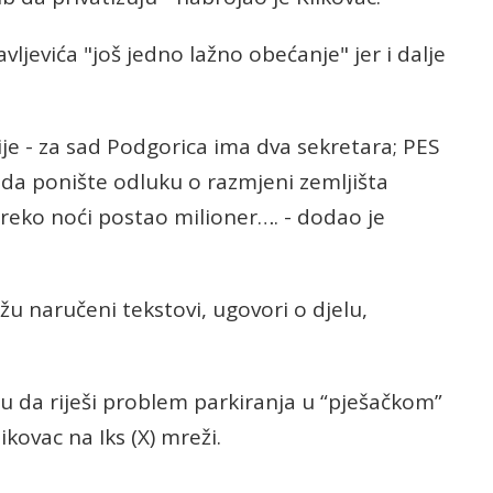
lavljevića "još jedno lažno obećanje" jer i dalje
sije - za sad Podgorica ima dva sekretara; PES
da ponište odluku o razmjeni zemljišta
reko noći postao milioner…. - dodao je
 naručeni tekstovi, ugovori o djelu,
ju da riješi problem parkiranja u “pješačkom”
likovac na Iks (X) mreži.