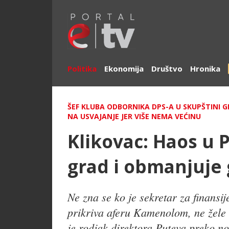
Politika
Ekonomija
Društvo
Hronika
ŠEF KLUBA ODBORNIKA DPS-A U SKUPŠTINI 
NA USVAJANJE JER VIŠE NEMA VEĆINU
Klikovac: Haos u P
grad i obmanjuje
Ne zna se ko je sekretar za finansi
prikriva aferu Kamenolom, ne žele 
je rodjak direktora Puteva preko n