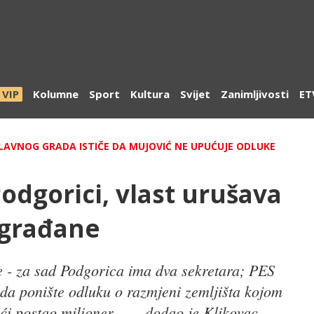
VIP
Kolumne
Sport
Kultura
Svijet
Zanimljivosti
ET
GLAVNOG GRADA ISTIČE DA MUJOVIĆ NE UPUĆUJE ODLUKE
odgorici, vlast urušava
 građane
je - za sad Podgorica ima dva sekretara; PES
da ponište odluku o razmjeni zemljišta kojom
oći postao milioner…. - dodao je Klikovac