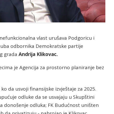
efunkcionalna vlast urušava Podgoricu i
Kluba odbornika Demokratske partije
nog grada
Andrija Klikovac.
ecima je Agencija za prostorno planiranje bez
ko da usvoji finansijske izvještaje za 2025.
pućuje odluke da se usvajaju u Skupštini
za donošenje odluka; FK Budućnost uništen
ub da privatizuju - nabrojao je Klikovac.