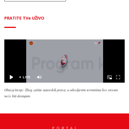
PRATITE TVe UŽIVO
Obavještenje: Zbog zaštite autorskih prava, u odredjenim terminima live stream
neće biti dostupan.