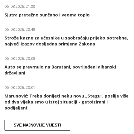
06. 08 2026. 21:00
Sjutra pretežno sunčano i veoma toplo
06. 08 2026. 20:49
Strože kazne za učesnike u saobraćaju prijeko potrebne,
najveći izazov dosljedna primjena Zakona
06. 08 2026. 20:38
Auto se prevrnulo na Barutani, povrijeđeni albanski
državljani
06. 08 2026. 20:31
Marunović: Treba donijeti neku novu „Stegu“, poslije više
od dva vijeka smo u istoj situaciji - getoizirani i
podijeljeni
SVE NAJNOVIJE VIJESTI