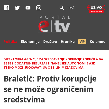
TRAŽI
Politika
Ekonomija
Društvo
Hronika
VIP
Kolumne
DIREKTORKA AGENCIJE ZA SPREČAVANJE KORUPCIJE PORUČILA DA
SE BEZ DODATNIH RESURSA I FINANSIJSKE AUTONOMIJE ASK
TEŠKO MOŽE SUOČAVATI SA OZBILJNIM IZAZOVIMA
Braletić: Protiv korupcije
se ne može ograničenim
sredstvima