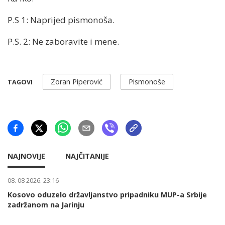
P.S 1: Naprijed pismonoša.
P.S. 2: Ne zaboravite i mene.
Zoran Piperović
Pismonoše
TAGOVI
NAJNOVIJE
NAJČITANIJE
08. 08 2026. 23:16
Kosovo oduzelo državljanstvo pripadniku MUP-a Srbije
zadržanom na Jarinju