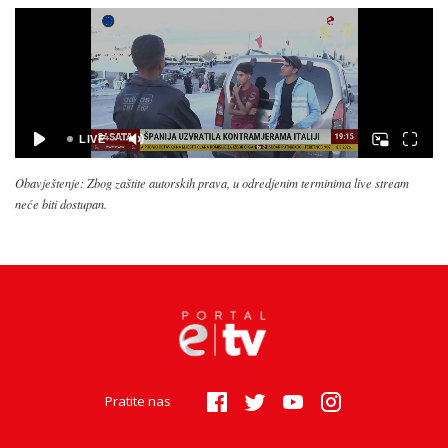
Obavještenje: Zbog zaštite autorskih prava, u odredjenim terminima live stream
neće biti dostupan.
Pratite nas