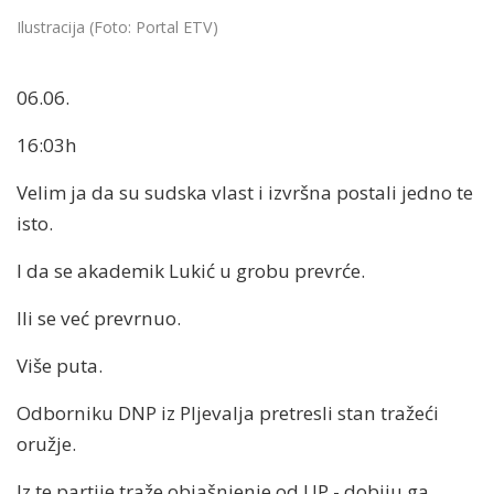
Ilustracija (Foto: Portal ETV)
06.06.
16:03h
Velim ja da su sudska vlast i izvršna postali jedno te
isto.
I da se akademik Lukić u grobu prevrće.
Ili se već prevrnuo.
Više puta.
Odborniku DNP iz Pljevalja pretresli stan tražeći
oružje.
Iz te partije traže objašnjenje od UP - dobiju ga.