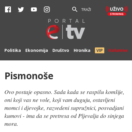
TRAŽI
Politika
Ekonomija
Društvo
Hronika
VIP
Kolumne
Pismonoše
Ovo postaje opasno. Sada kada se raspišu komšije,
oni koji vas ne vole, koji vam duguju, ostavljeni
momci i djevojke, razvedeni supružnici, posvadjani
kumovi - ima da se pretresa od Pljevalja do sinjega
mora.