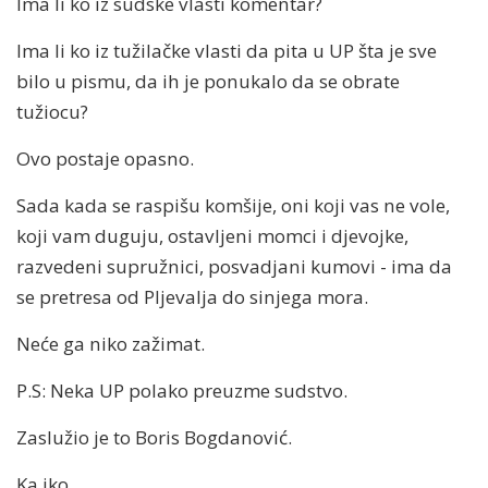
Ima li ko iz sudske vlasti komentar?
Ima li ko iz tužilačke vlasti da pita u UP šta je sve
bilo u pismu, da ih je ponukalo da se obrate
tužiocu?
Ovo postaje opasno.
Sada kada se raspišu komšije, oni koji vas ne vole,
koji vam duguju, ostavljeni momci i djevojke,
razvedeni supružnici, posvadjani kumovi - ima da
se pretresa od Pljevalja do sinjega mora.
Neće ga niko zažimat.
P.S: Neka UP polako preuzme sudstvo.
Zaslužio je to Boris Bogdanović.
Ka iko.