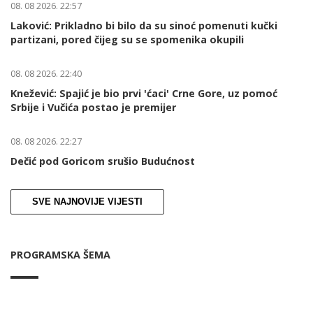
08. 08 2026. 22:57
Laković: Prikladno bi bilo da su sinoć pomenuti kučki
partizani, pored čijeg su se spomenika okupili
08. 08 2026. 22:40
Knežević: Spajić je bio prvi 'ćaci' Crne Gore, uz pomoć
Srbije i Vučića postao je premijer
08. 08 2026. 22:27
Dečić pod Goricom srušio Budućnost
SVE NAJNOVIJE VIJESTI
PROGRAMSKA ŠEMA