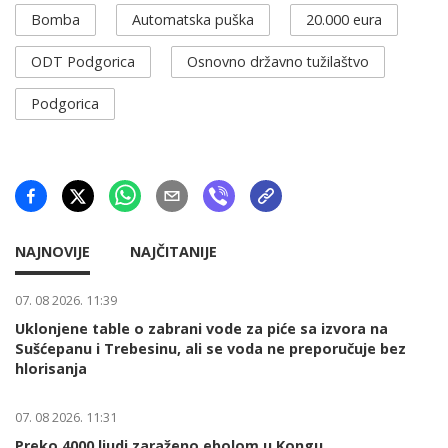
Bomba
Automatska puška
20.000 eura
ODT Podgorica
Osnovno državno tužilaštvo
Podgorica
NAJNOVIJE
NAJČITANIJE
07. 08 2026. 11:39
Uklonjene table o zabrani vode za piće sa izvora na
Sušćepanu i Trebesinu, ali se voda ne preporučuje bez
hlorisanja
07. 08 2026. 11:31
Preko 4000 ljudi zaraženo ebolom u Kongu