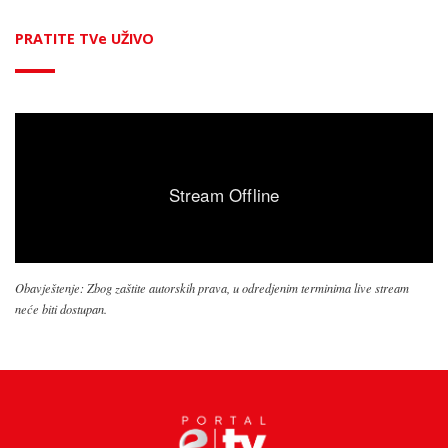
PRATITE TVe UŽIVO
Obavještenje: Zbog zaštite autorskih prava, u odredjenim terminima live stream
neće biti dostupan.