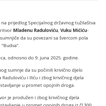
 na prijedlog Specijalnog državnog tužilaštva
ritvor
Mladenu Raduloviću
,
Vuku
Mićiću
-
e sumnjiče da su povezani sa švercom pola
 "Budva“.
eca, odnosno do 9. juna 2025. godine.
og sumnje da su počinili krivično djelo
 Raduloviću i Iliću i zbog krivičnog djela
 stavljanje u promet opojnih droga.
vor je produžen i zbog krivičnog djela
stavljanje u promet opojnih droga iz čl.300