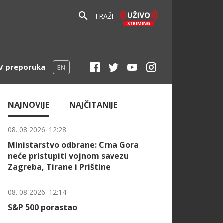
TRAŽI
V preporuka
EN
NAJNOVIJE
NAJČITANIJE
08. 08 2026. 12:28
Ministarstvo odbrane: Crna Gora
neće pristupiti vojnom savezu
Zagreba, Tirane i Prištine
08. 08 2026. 12:14
S&P 500 porastao