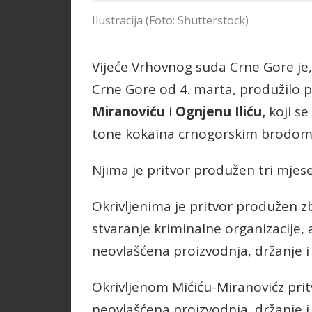
Ilustracija (Foto: Shutterstock)
Vijeće Vrhovnog suda Crne Gore je,
Crne Gore od 4. marta, produžilo p
Miranoviću
i
Ognjenu
Iliću,
koji s
tone kokaina crnogorskim brodom
Njima je pritvor produžen tri mjes
Okrivljenima je pritvor produžen zb
stvaranje kriminalne organizacije, a
neovlašćena proizvodnja, držanje i
Okrivljenom Mićiću-Miranovićz prit
neovlašćena proizvodnja, držanje i 