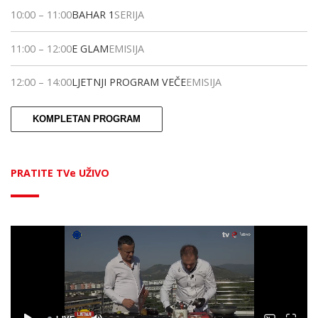
10:00
–
11:00
BAHAR 1
SERIJA
11:00
–
12:00
E GLAM
EMISIJA
12:00
–
14:00
LJETNJI PROGRAM VEČE
EMISIJA
KOMPLETAN PROGRAM
PRATITE TVe UŽIVO