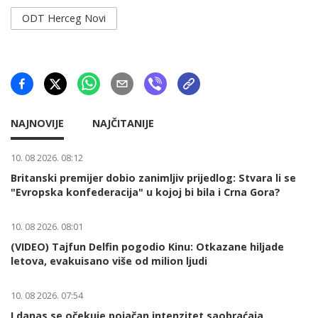
ODT Herceg Novi
NAJNOVIJE
NAJČITANIJE
10. 08 2026. 08:12
Britanski premijer dobio zanimljiv prijedlog: Stvara li se
"Evropska konfederacija" u kojoj bi bila i Crna Gora?
10. 08 2026. 08:01
(VIDEO) Tajfun Delfin pogodio Kinu: Otkazane hiljade
letova, evakuisano više od milion ljudi
10. 08 2026. 07:54
I danas se očekuje pojačan intenzitet saobraćaja