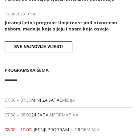
10. 08 2026. 07:50
Jutarnji ljetnji program: Umjetnost pod otvorenim
nebom, medalje koje sijaju i opera koja osvaja
SVE NAJNOVIJE VIJESTI
PROGRAMSKA ŠEMA
07:00
–
07:30
MINI 24 SATA
EMISIJA
07:30
–
08:00
24 SATA
INFORMATIVA
08:00
–
10:00
LJETNJI PROGRAM JUTRO
EMISIJA