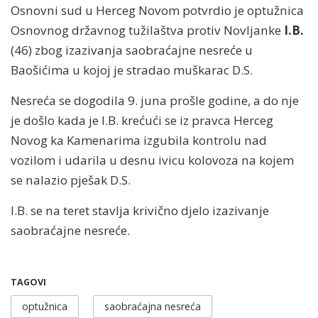
Osnovni sud u Herceg Novom potvrdio je optužnica
Osnovnog državnog tužilaštva protiv Novljanke
I.B.
(46) zbog izazivanja saobraćajne nesreće u
Baošićima u kojoj je stradao muškarac D.S.
Nesreća se dogodila 9. juna prošle godine, a do nje
je došlo kada je I.B. krećući se iz pravca Herceg
Novog ka Kamenarima izgubila kontrolu nad
vozilom i udarila u desnu ivicu kolovoza na kojem
se nalazio pješak D.S.
I.B. se na teret stavlja krivično djelo izazivanje
saobraćajne nesreće.
TAGOVI
optužnica
saobraćajna nesreća