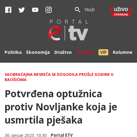
TRAŽI
Politika
Ekonomija
Društvo
Hronika
VIP
Kolumne
SAOBRAĆAJNA NESREĆA SE DOGODILA PROŠLE GODINE U
BAOŠIĆIMA
Potvrđena optužnica
protiv Novljanke koja je
usmrtila pješaka
30. januar 2025, 10:30
Portal ETV