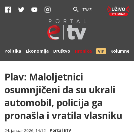
TRAŽI
Politika
Ekonomija
Društvo
Hronika
VIP
Kolumne
Plav: Maloljetnici
osumnjičeni da su ukrali
automobil, policija ga
pronašla i vratila vlasniku
24. januar 2026, 14:12
Portal ETV