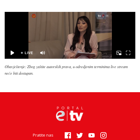
Obavještenje: Zbog zaštite autorskih prava, u odredjenim terminima live stream
neće biti dostupan.
Pratite nas