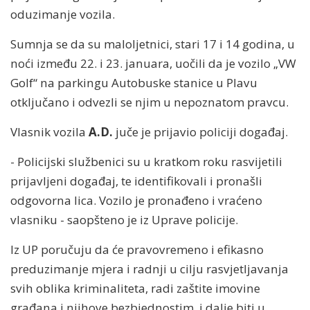
oduzimanje vozila.
Sumnja se da su maloljetnici, stari 17 i 14 godina, u
noći između 22. i 23. januara, uočili da je vozilo „VW
Golf“ na parkingu Autobuske stanice u Plavu
otključano i odvezli se njim u nepoznatom pravcu.
Vlasnik vozila
A.D.
juče je prijavio policiji događaj.
- Policijski službenici su u kratkom roku rasvijetili
prijavljeni događaj, te identifikovali i pronašli
odgovorna lica. Vozilo je pronađeno i vraćeno
vlasniku - saopšteno je iz Uprave policije.
Iz UP poručuju da će pravovremeno i efikasno
preduzimanje mjera i radnji u cilju rasvjetljavanja
svih oblika kriminaliteta, radi zaštite imovine
građana i njihove bezbjednostim, i dalje biti u