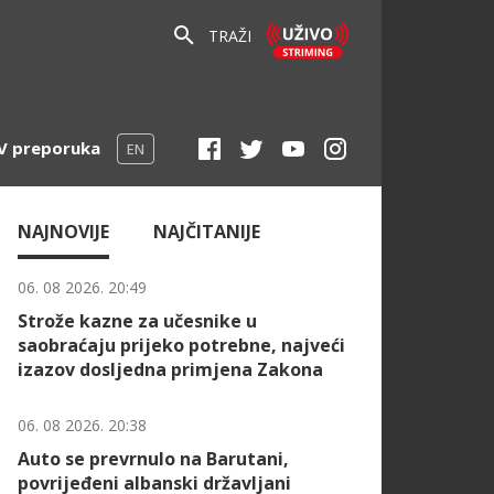
TRAŽI
V preporuka
EN
NAJNOVIJE
NAJČITANIJE
06. 08 2026. 20:49
Strože kazne za učesnike u
saobraćaju prijeko potrebne, najveći
izazov dosljedna primjena Zakona
06. 08 2026. 20:38
Auto se prevrnulo na Barutani,
povrijeđeni albanski državljani