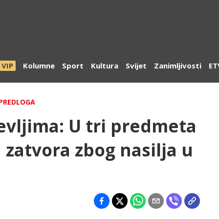
VIP
Kolumne
Sport
Kultura
Svijet
Zanimljivosti
ET
 PREDLOGA
evljima: U tri predmeta
 zatvora zbog nasilja u