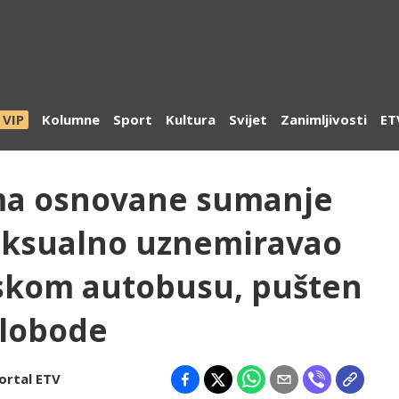
VIP
Kolumne
Sport
Kultura
Svijet
Zanimljivosti
ET
ma osnovane sumanje
eksualno uznemiravao
dskom autobusu, pušten
slobode
ortal ETV