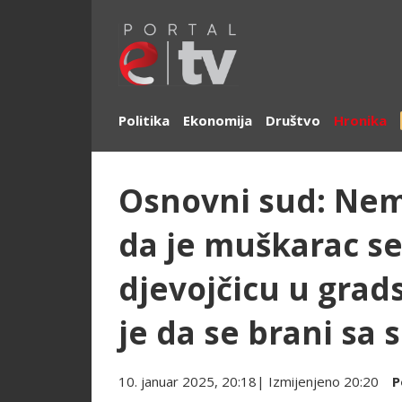
Politika
Ekonomija
Društvo
Hronika
Osnovni sud: Ne
da je muškarac s
djevojčicu u gra
je da se brani sa 
10. januar 2025, 20:18
| Izmijenjeno
20:20
P