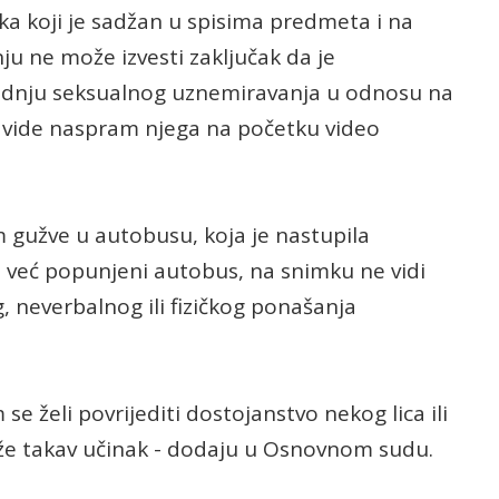
mka koji je sadžan u spisima predmeta i na
 ne može izvesti zaključak da je
radnju seksualnog uznemiravanja u odnosu na
se vide naspram njega na početku video
gužve u autobusu, koja je nastupila
već popunjeni autobus, na snimku ne vidi
g, neverbalnog ili fizičkog ponašanja
 se želi povrijediti dostojanstvo nekog lica ili
iže takav učinak - dodaju u Osnovnom sudu.