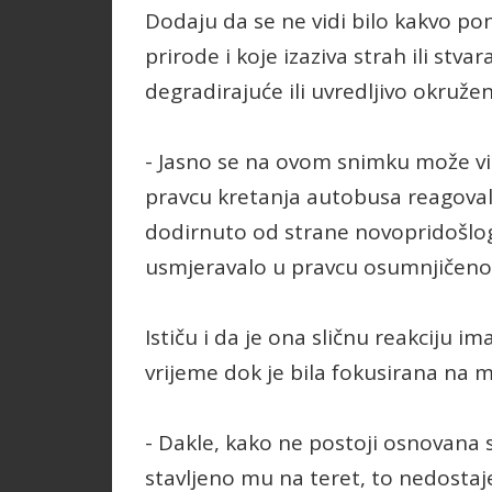
Dodaju da se ne vidi bilo kakvo p
prirode i koje izaziva strah ili stva
degradirajuće ili uvredljivo okružen
- Jasno se na ovom snimku može vidj
pravcu kretanja autobusa reagovalo 
dodirnuto od strane novopridošlog 
usmjeravalo u pravcu osumnjičeno
Ističu i da je ona sličnu reakciju i
vrijeme dok je bila fokusirana na m
- Dakle, kako ne postoji osnovana s
stavljeno mu na teret, to nedostaj