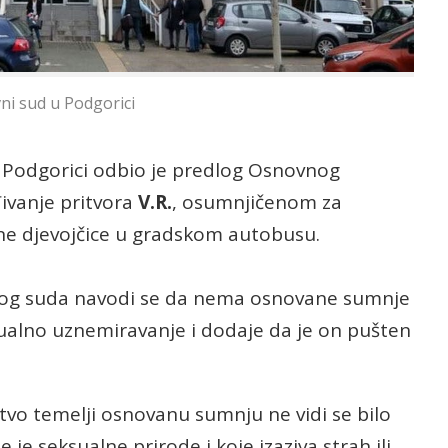
i sud u Podgorici
 Podgorici odbio je predlog Osnovnog
ivanje pritvora
V.R.
, osumnjičenom za
ne djevojčice u gradskom autobusu.
og suda navodi se da nema osnovane sumnje
eksualno uznemiravanje i dodaje da je on pušten
tvo temelji osnovanu sumnju ne vidi se bilo
e seksualne prirode i koje izaziva strah ili