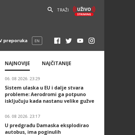
TRAŽI
V preporuka
EN
NAJNOVIJE
NAJČITANIJE
06. 08 2026. 23:29
Sistem ulaska u EU i dalje stvara
probleme: Aerodromi ga potpuno
isključuju kada nastanu velike gužve
06. 08 2026. 23:17
U predgrađu Damaska eksplodirao
autobus, ima poginulih