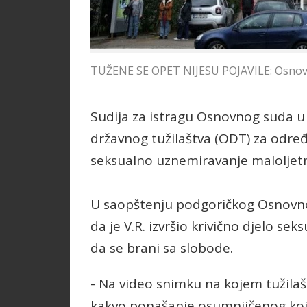
TUŽENE SE OPET NIJESU POJAVILE: Osnovn
Sudija za istragu Osnovnog suda u
državnog tužilaštva (ODT) za određ
seksualno uznemiravanje maloljet
U saopštenju podgoričkog Osnovn
da je V.R. izvršio krivično djelo s
da se brani sa slobode.
- Na video snimku na kojem tužilaš
kakvo ponašanje osumnjičenog koje j