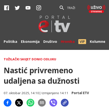
TRAŽI
Politika
Ekonomija
Društvo
Hronika
VIP
Kolumne
TUŽILAČKI SAVJET DONIO ODLUKU
Nastić privremeno
udaljena sa dužnosti
07. oktobar 2025, 14:10
| Izmijenjeno
14:11
Portal ETV