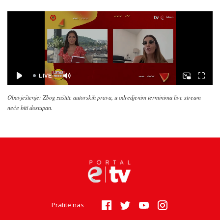
Obavještenje: Zbog zaštite autorskih prava, u odredjenim terminima live stream
neće biti dostupan.
Pratite nas