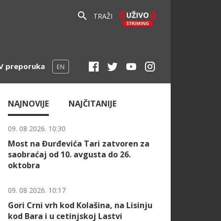
TRAŽI
V preporuka
EN
NAJNOVIJE
NAJČITANIJE
09. 08 2026. 10:30
Most na Đurđevića Tari zatvoren za
saobraćaj od 10. avgusta do 26.
oktobra
09. 08 2026. 10:17
Gori Crni vrh kod Kolašina, na Lisinju
kod Bara i u cetinjskoj Lastvi