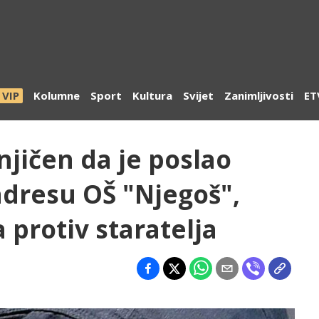
VIP
Kolumne
Sport
Kultura
Svijet
Zanimljivosti
ET
jičen da je poslao
 adresu OŠ "Njegoš",
 protiv staratelja