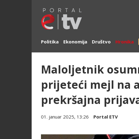
Politika
Ekonomija
Društvo
Hronika
Maloljetnik osumn
prijeteći mejl na
prekršajna prijava
01. januar 2025, 13:26
Portal ETV