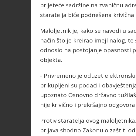
prijeteće sadržine na zvaničnu adr
staratelja biće podnešena krivična p
Maloljetnik je, kako se navodi u sa
način što je kreirao imejl nalog, te 
odnosio na postojanje opasnosti po
objekta.
- Privremeno je oduzet elektronski
prikupljeni su podaci i obavještenja
upoznato Osnovno državno tužilaštv
nije krivično i prekršajno odgovoran 
Protiv staratelja ovog maloljetnik
prijava shodno Zakonu o zaštiti od 