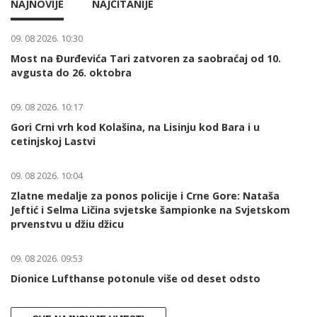
NAJNOVIJE
NAJČITANIJE
09. 08 2026. 10:30
Most na Đurđevića Tari zatvoren za saobraćaj od 10.
avgusta do 26. oktobra
09. 08 2026. 10:17
Gori Crni vrh kod Kolašina, na Lisinju kod Bara i u
cetinjskoj Lastvi
09. 08 2026. 10:04
Zlatne medalje za ponos policije i Crne Gore: Nataša
Jeftić i Selma Ličina svjetske šampionke na Svjetskom
prvenstvu u džiu džicu
09. 08 2026. 09:53
Dionice Lufthanse potonule više od deset odsto