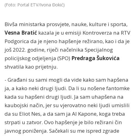
(Foto: Portal ETV/Ivona Đokić)
Bivša ministarka prosvjete, nauke, kulture i sporta,
Vesna Bratić
kazala je u emisiji Kontroverza na RTV
Podgorica da je njeno hapšenje režirano, kao i da je
još 2022. godine, riječi načelnika Specijalnog
policijskog odjeljenja (SPO)
Predraga Šukovića
shvatila kao prijetnju.
- Građani su sami mogli da vide kako sam hapšena
ja, a kako neki drugi ljudi. Da li su nošene fantomke
kada su hapšeni drugi ljudi. Ja sam uhapšena na
kaubojski način, jer su vjerovatno neki ljudi umislili
da su Eliot Nes, a da sam ja Al Kapone, koga treba
strpati u zatvor. Ovo hapšenje je bilo režirani čin
javnog poniženja. Sačekali su me ispred zgrade