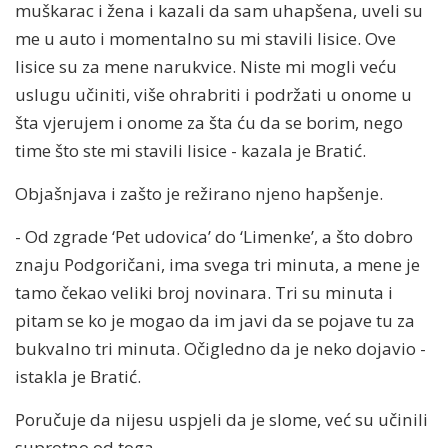
muškarac i žena i kazali da sam uhapšena, uveli su
me u auto i momentalno su mi stavili lisice. Ove
lisice su za mene narukvice. Niste mi mogli veću
uslugu učiniti, više ohrabriti i podržati u onome u
šta vjerujem i onome za šta ću da se borim, nego
time što ste mi stavili lisice - kazala je Bratić.
Objašnjava i zašto je režirano njeno hapšenje.
- Od zgrade ‘Pet udovica’ do ‘Limenke’, a što dobro
znaju Podgoričani, ima svega tri minuta, a mene je
tamo čekao veliki broj novinara. Tri su minuta i
pitam se ko je mogao da im javi da se pojave tu za
bukvalno tri minuta. Očigledno da je neko dojavio -
istakla je Bratić.
Poručuje da nijesu uspjeli da je slome, već su učinili
suprotno od toga.