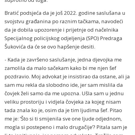
Bratić podsjeća da je još 2022. godine saslušana u
svojstvu građanina po raznim tačkama, navodeći
da je dobila upozorenje i prijetnje od načelnika
Specijalnog policijskog odjeljenja (SPO) Predraga
Šukovića da će se ovo hapšenje desiti.
- Kada je završeno saslušanje, jedna djevojka me
zamolila da malo sačekam kako bi me njen šef
pozdravio. Moj advokat je insistirao da ostane, ali ja
sam mu rekla da slobodno ide, jer sam mislila da
čovjek želi samo da me upozna. Ušla sam u jednu
veliku prostoriju i vidjela čovjeka za kojeg nisam
tada znala ko je, osim da je tim ljudima šef. Pitao
me je: ‘Što si ti smijenila sve one ljude odjednom,
mogla si postepeno i malo drugačije’? Pitala sam je