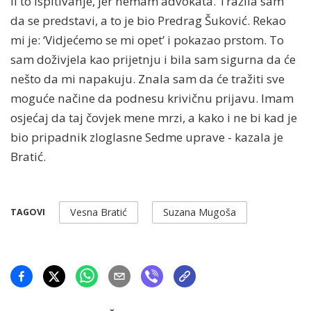
li to ispitivanje, jer nemam advokata. Tražila sam
da se predstavi, a to je bio Predrag Šuković. Rekao
mi je: ‘Vidjećemo se mi opet’ i pokazao prstom. To
sam doživjela kao prijetnju i bila sam sigurna da će
nešto da mi napakuju. Znala sam da će tražiti sve
moguće načine da podnesu krivičnu prijavu. Imam
osjećaj da taj čovjek mene mrzi, a kako i ne bi kad je
bio pripadnik zloglasne Sedme uprave - kazala je
Bratić.
Vesna Bratić
Suzana Mugoša
TAGOVI