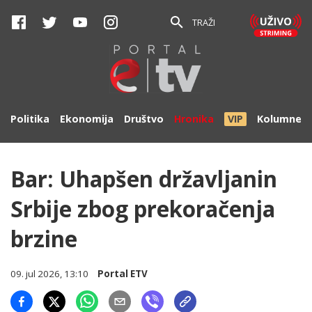
TRAŽI
Politika
Ekonomija
Društvo
Hronika
VIP
Kolumne
Bar: Uhapšen državljanin
Srbije zbog prekoračenja
brzine
09. jul 2026, 13:10
Portal ETV