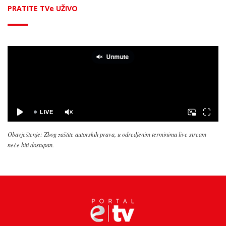
PRATITE TVe UŽIVO
Obavještenje: Zbog zaštite autorskih prava, u odredjenim terminima live stream
neće biti dostupan.