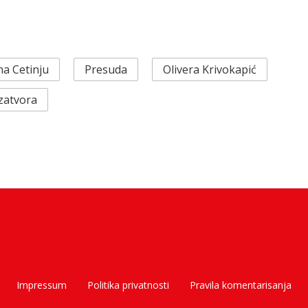
na Cetinju
Presuda
Olivera Krivokapić
 zatvora
Impressum
Politika privatnosti
Pravila komentarisanja