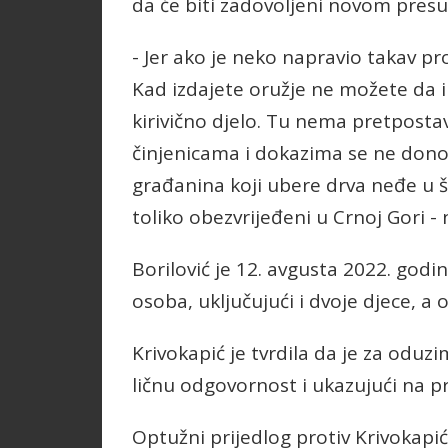
da će biti zadovoljeni novom pres
- Jer ako je neko napravio takav p
Kad izdajete oružje ne možete da i
kirivično djelo. Tu nema pretpostav
činjenicama i dokazima se ne dono
građanina koji ubere drva neđe u šu
toliko obezvrijeđeni u Crnoj Gori - 
Borilović je 12. avgusta 2022. god
osoba, uključujući i dvoje djece, a 
Krivokapić je tvrdila da je za oduzi
ličnu odgovornost i ukazujući na pr
Optužni prijedlog protiv Krivokapić