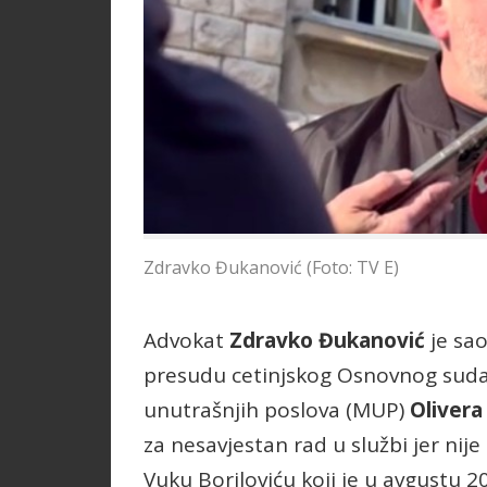
Zdravko Đukanović (Foto: TV E)
Advokat
Zdravko Đukanović
je sao
presudu cetinjskog Osnovnog suda k
unutrašnjih poslova (MUP)
Olivera
za nesavjestan rad u službi jer ni
Vuku Boriloviću koji je u avgustu 