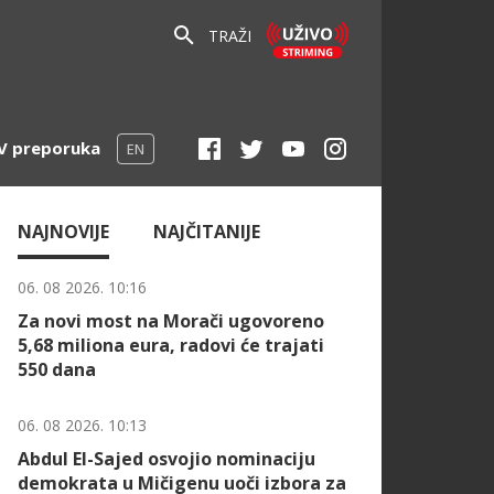
TRAŽI
V preporuka
EN
NAJNOVIJE
NAJČITANIJE
06. 08 2026. 10:16
Za novi most na Morači ugovoreno
5,68 miliona eura, radovi će trajati
550 dana
06. 08 2026. 10:13
Abdul El-Sajed osvojio nominaciju
demokrata u Mičigenu uoči izbora za