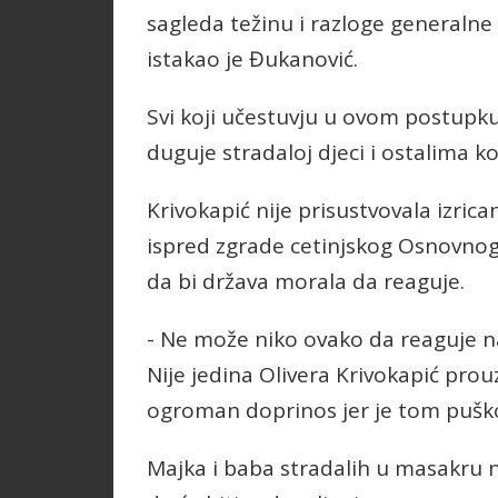
sagleda težinu i razloge generalne
istakao je Đukanović.
Svi koji učestuvju u ovom postupku
duguje stradaloj djeci i ostalima koj
Krivokapić nije prisustvovala izric
ispred zgrade cetinjskog Osnovnog
da bi država morala da reaguje.
- Ne može niko ovako da reaguje n
Nije jedina Olivera Krivokapić prou
ogroman doprinos jer je tom puško
Majka i baba stradalih u masakru