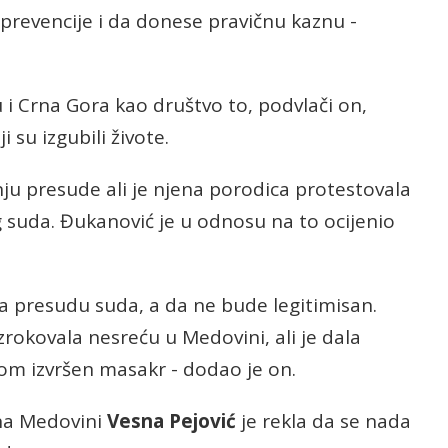
 prevencije i da donese pravičnu kaznu -
 i Crna Gora kao društvo to, podvlači on,
i su izgubili živote.
anju presude ali je njena porodica protestovala
 suda. Đukanović je u odnosu na to ocijenio
a presudu suda, a da ne bude legitimisan.
zrokovala nesreću u Medovini, ali je dala
m izvršen masakr - dodao je on.
 na Medovini
Vesna Pejović
je rekla da se nada