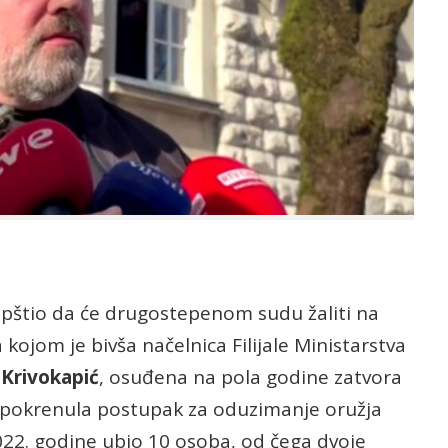
pštio da će drugostepenom sudu žaliti na
ojom je bivša načelnica Filijale Ministarstva
 Krivokapić
, osuđena na pola godine zatvora
je pokrenula postupak za oduzimanje oružja
2022. godine ubio 10 osoba, od čega dvoje