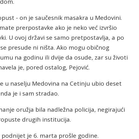
udom.
ropust - on je saučesnik masakra u Medovini.
mate prerpostavke ako je neko već izvršio
ki. U ovoj državi se samo pretpostavlja, a po
se presude ni ništa. Ako mogu običnog
mu na godinu ili dvije da osude, zar su životi
navela je, pored ostalog, Pejović.
ine u naselju Medovina na Cetinju ubio deset
onda je i sam stradao.
manje oružja bila nadležna policija, negirajući
opuste drugih institucija.
 podnijet je 6. marta prošle godine.