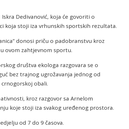
a Iskra Dedivanović, koja će govoriti o
koja stoji iza vrhunskih sportskih rezultata.
ranica“ donosi priču o padobranstvu kroz
e u ovom zahtjevnom sportu.
rskog društva ekologa razgovara se o
 moguć bez trajnog ugrožavanja jednog od
 crnogorskoj obali.
reativnosti, kroz razgovor sa Arnelom
enju koje stoji iza svakog uređenog prostora.
edjelju od 7 do 9 časova.