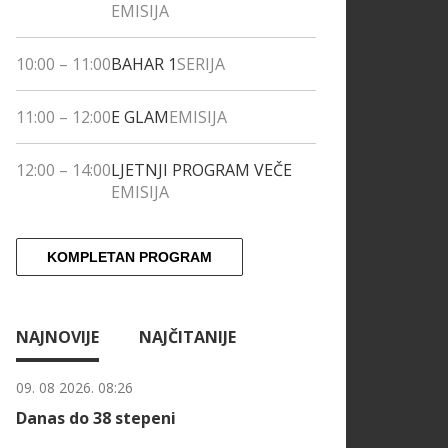
EMISIJA
10:00
–
11:00
BAHAR 1
SERIJA
11:00
–
12:00
E GLAM
EMISIJA
12:00
–
14:00
LJETNJI PROGRAM VEČE
EMISIJA
KOMPLETAN PROGRAM
NAJNOVIJE
NAJČITANIJE
09. 08 2026. 08:26
Danas do 38 stepeni