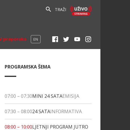
TRAŽI
V preporuka
EN
PROGRAMSKA ŠEMA
07:00
–
07:30
MINI 24 SATA
EMISIJA
07:30
–
08:00
24 SATA
INFORMATIVA
08:00
–
10:00
LJETNJI PROGRAM JUTRO