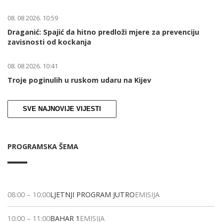
08. 08 2026. 10:59
Draganić: Spajić da hitno predloži mjere za prevenciju
zavisnosti od kockanja
08. 08 2026. 10:41
Troje poginulih u ruskom udaru na Kijev
SVE NAJNOVIJE VIJESTI
PROGRAMSKA ŠEMA
08:00
–
10:00
LJETNJI PROGRAM JUTRO
EMISIJA
10:00
–
11:00
BAHAR 1
EMISIJA