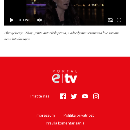
Obavještenje: Zbog zaštite autorskih prava, u odredjenim terminima live stream
neće biti dostupan.
Pratite nas
Impressum
Politika privatnosti
Pravila komentarisanja