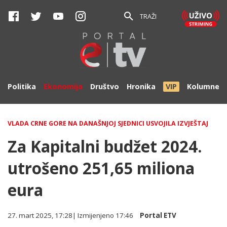
TRAŽI
Politika
Ekonomija
Društvo
Hronika
VIP
Kolumne
VLADA CRNE GORE NA DANAŠNJOJ SJEDNICI USVOJILA IZVJEŠTAJ
Za Kapitalni budžet 2024.
utrošeno 251,65 miliona
eura
27. mart 2025, 17:28
| Izmijenjeno
17:46
Portal ETV