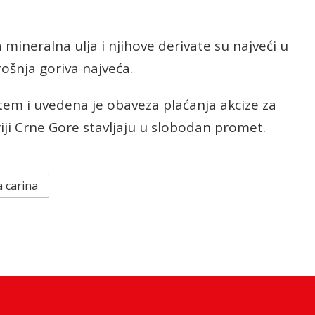
 mineralna ulja i njihove derivate su najveći u
rošnja goriva najveća.
em i uvedena je obaveza plaćanja akcize za
riji Crne Gore stavljaju u slobodan promet.
 carina