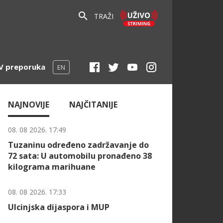
TRAŽI
V preporuka
EN
NAJNOVIJE
NAJČITANIJE
08. 08 2026. 17:49
Tuzaninu određeno zadržavanje do
72 sata: U automobilu pronađeno 38
kilograma marihuane
08. 08 2026. 17:33
Ulcinjska dijaspora i MUP