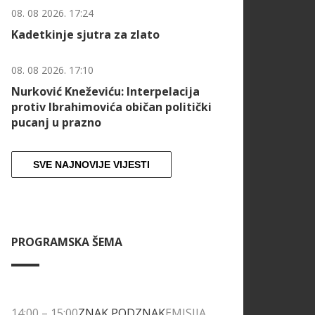
08. 08 2026. 17:24
Kadetkinje sjutra za zlato
08. 08 2026. 17:10
Nurković Kneževiću: Interpelacija
protiv Ibrahimovića običan politički
pucanj u prazno
SVE NAJNOVIJE VIJESTI
PROGRAMSKA ŠEMA
14:00
–
15:00
ZNAK PODZNAK
EMISIJA