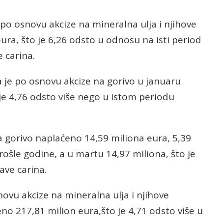
po osnovu akcize na mineralna ulja i njihove
ura, što je 6,26 odsto u odnosu na isti period
 carina.
a je po osnovu akcize na gorivo u januaru
je 4,76 odsto više nego u istom periodu
a gorivo naplaćeno 14,59 miliona eura, 5,39
ošle godine, a u martu 14,97 miliona, što je
ave carina.
vu akcize na mineralna ulja i njihove
eno 217,81 milion eura,što je 4,71 odsto više u