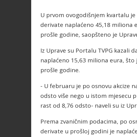
U prvom ovogodišnjem kvartalu je 
derivate naplaćeno 45,18 miliona e
prošle godine, saopšteno je Uprave
Iz Uprave su Portalu TVPG kazali d
naplaćeno 15,63 miliona eura, što 
prošle godine.
- U februaru je po osnovu akcize n
odsto više nego u istom mjesecu pr
rast od 8,76 odsto- naveli su iz Upr
Prema zvaničnim podacima, po osno
derivate u prošloj godini je naplać