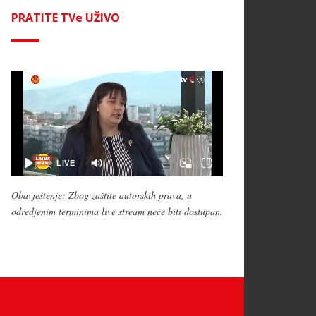
PRATITE TVe UŽIVO
Obavještenje: Zbog zaštite autorskih prava, u
odredjenim terminima live stream neće biti dostupan.