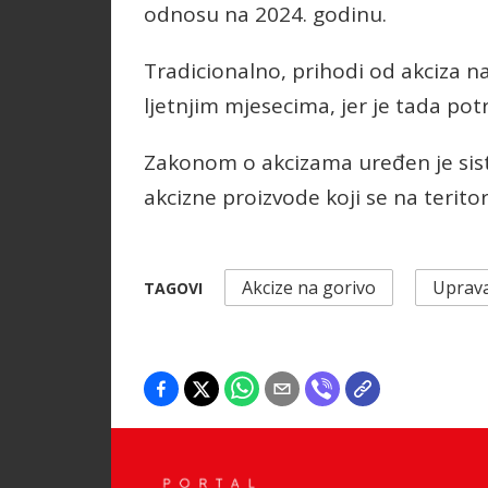
odnosu na 2024. godinu.
Tradicionalno, prihodi od akciza na
ljetnjim mjesecima, jer je tada pot
Zakonom o akcizama uređen je sist
akcizne proizvode koji se na terito
Akcize na gorivo
Uprava
TAGOVI