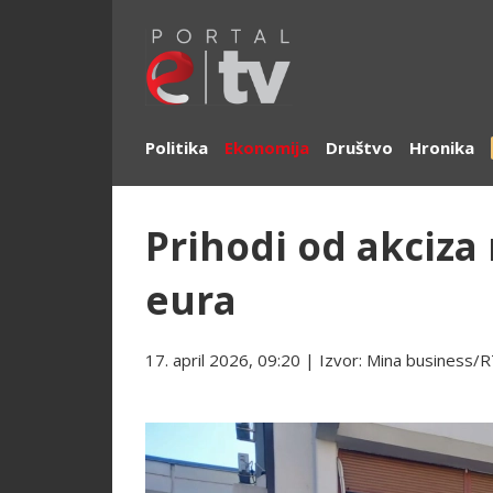
Politika
Ekonomija
Društvo
Hronika
Prihodi od akciza 
eura
17. april 2026, 09:20
| Izvor:
Mina business/