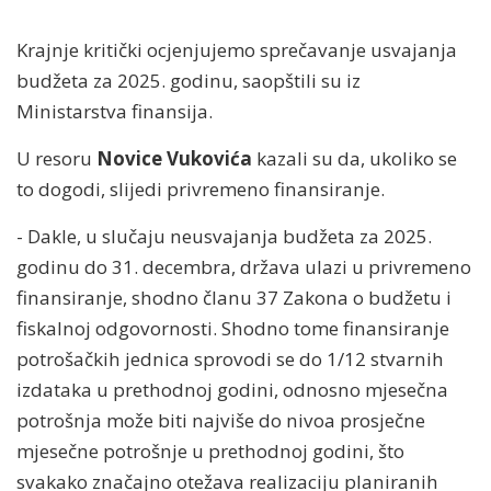
Krajnje kritički ocjenjujemo sprečavanje usvajanja
budžeta za 2025. godinu, saopštili su iz
Ministarstva finansija.
U resoru
Novice Vukovića
kazali su da, ukoliko se
to dogodi, slijedi privremeno finansiranje.
- Dakle, u slučaju neusvajanja budžeta za 2025.
godinu do 31. decembra, država ulazi u privremeno
finansiranje, shodno članu 37 Zakona o budžetu i
fiskalnoj odgovornosti. Shodno tome finansiranje
potrošačkih jednica sprovodi se do 1/12 stvarnih
izdataka u prethodnoj godini, odnosno mjesečna
potrošnja može biti najviše do nivoa prosječne
mjesečne potrošnje u prethodnoj godini, što
svakako značajno otežava realizaciju planiranih