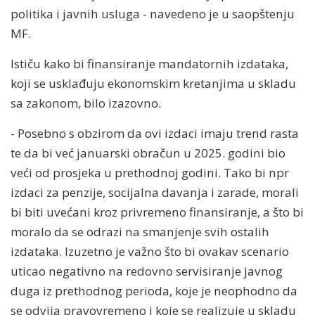
politika i javnih usluga - navedeno je u saopštenju
MF.
Ističu kako bi finansiranje mandatornih izdataka,
koji se usklađuju ekonomskim kretanjima u skladu
sa zakonom, bilo izazovno.
- Posebno s obzirom da ovi izdaci imaju trend rasta
te da bi već januarski obračun u 2025. godini bio
veći od prosjeka u prethodnoj godini. Tako bi npr
izdaci za penzije, socijalna davanja i zarade, morali
bi biti uvećani kroz privremeno finansiranje, a što bi
moralo da se odrazi na smanjenje svih ostalih
izdataka. Izuzetno je važno što bi ovakav scenario
uticao negativno na redovno servisiranje javnog
duga iz prethodnog perioda, koje je neophodno da
se odvija pravovremeno i koje se realizuje u skladu