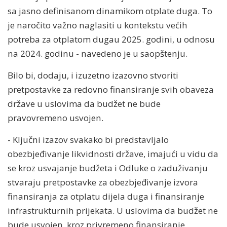
sa jasno definisanom dinamikom otplate duga. To
je naročito važno naglasiti u kontekstu većih
potreba za otplatom dugau 2025. godini, u odnosu
na 2024. godinu - navedeno je u saopštenju.
Bilo bi, dodaju, i izuzetno izazovno stvoriti
pretpostavke za redovno finansiranje svih obaveza
države u uslovima da budžet ne bude
pravovremeno usvojen.
- Ključni izazov svakako bi predstavljalo
obezbjeđivanje likvidnosti države, imajući u vidu da
se kroz usvajanje budžeta i Odluke o zaduživanju
stvaraju pretpostavke za obezbjeđivanje izvora
finansiranja za otplatu dijela duga i finansiranje
infrastrukturnih prijekata. U uslovima da budžet ne
bude usvojen, kroz privremeno finansiranje,