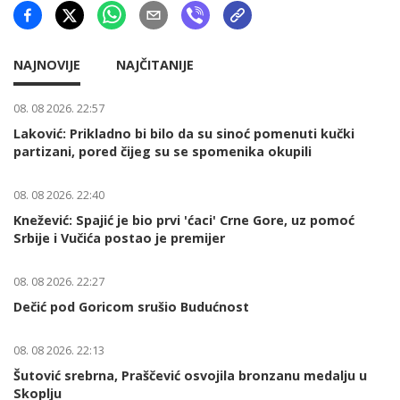
NAJNOVIJE
NAJČITANIJE
08. 08 2026. 22:57
Laković: Prikladno bi bilo da su sinoć pomenuti kučki
partizani, pored čijeg su se spomenika okupili
08. 08 2026. 22:40
Knežević: Spajić je bio prvi 'ćaci' Crne Gore, uz pomoć
Srbije i Vučića postao je premijer
08. 08 2026. 22:27
Dečić pod Goricom srušio Budućnost
08. 08 2026. 22:13
Šutović srebrna, Praščević osvojila bronzanu medalju u
Skoplju