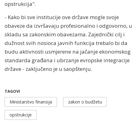
opstrukcija".
- Kako bi sve institucije ove države mogle svoje
obaveze da izvršavaju profesionalno i odgovorno, u
skladu sa zakonskim obavezama. Zajednički cilj i
dužnost svih nosioca javnih funkcija trebalo bi da
budu aktivnosti usmjerene na jačanje ekonomskog
standarda građana i ubrzanje evropske integracije
države - zaključeno je u saopštenju.
TAGOVI
Ministarstvo finansija
zakon o budžetu
opstrukcije