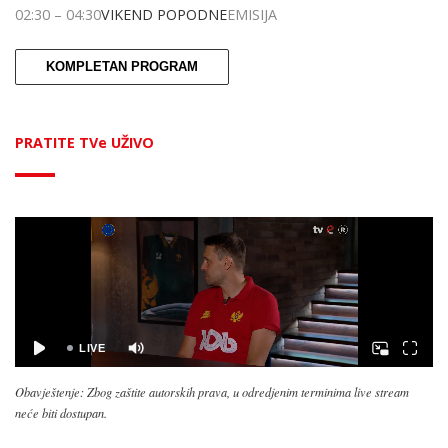
02:30
–
04:30
VIKEND POPODNE
EMISIJA
KOMPLETAN PROGRAM
PRATITE TVe UŽIVO
Obavještenje: Zbog zaštite autorskih prava, u odredjenim terminima live stream
neće biti dostupan.