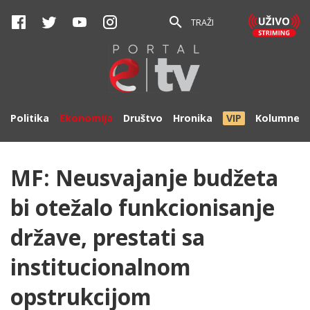
TRAŽI
Politika
Ekonomija
Društvo
Hronika
VIP
Kolumne
MF: Neusvajanje budžeta
bi otežalo funkcionisanje
države, prestati sa
institucionalnom
opstrukcijom