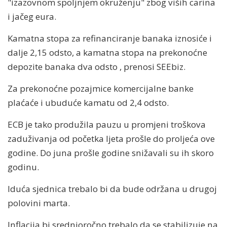
"izazovnom spoljnjem okruženju" zbog viših carina
i jačeg eura.
Kamatna stopa za refinanciranje banaka iznosiće i
dalje 2,15 odsto, a kamatna stopa na prekonoćne
depozite banaka dva odsto , prenosi SEEbiz.
Za prekonoćne pozajmice komercijalne banke
plaćaće i ubuduće kamatu od 2,4 odsto.
ECB je tako produžila pauzu u promjeni troškova
zaduživanja od početka ljeta prošle do proljeća ove
godine. Do juna prošle godine snižavali su ih skoro
godinu.
Iduća sjednica trebalo bi da bude održana u drugoj
polovini marta.
Inflacija bi srednjoročno trebalo da se stabilizuje na