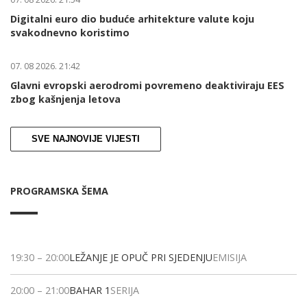
Digitalni euro dio buduće arhitekture valute koju
svakodnevno koristimo
07. 08 2026. 21:42
Glavni evropski aerodromi povremeno deaktiviraju EES
zbog kašnjenja letova
SVE NAJNOVIJE VIJESTI
PROGRAMSKA ŠEMA
19:30
–
20:00
LEŽANJE JE OPUČ PRI SJEDENJU
EMISIJA
20:00
–
21:00
BAHAR 1
SERIJA