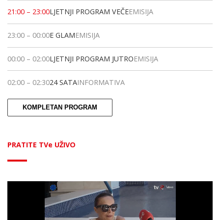
21:00
–
23:00
LJETNJI PROGRAM VEČE
EMISIJA
23:00
–
00:00
E GLAM
EMISIJA
00:00
–
02:00
LJETNJI PROGRAM JUTRO
EMISIJA
02:00
–
02:30
24 SATA
INFORMATIVA
KOMPLETAN PROGRAM
PRATITE TVe UŽIVO