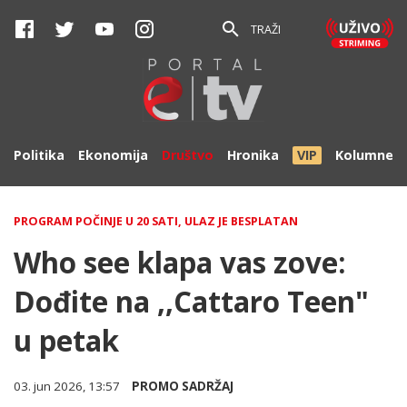
TRAŽI
Politika
Ekonomija
Društvo
Hronika
VIP
Kolumne
PROGRAM POČINJE U 20 SATI, ULAZ JE BESPLATAN
Who see klapa vas zove:
Dođite na ,,Cattaro Teen"
u petak
03. jun 2026, 13:57
PROMO SADRŽAJ