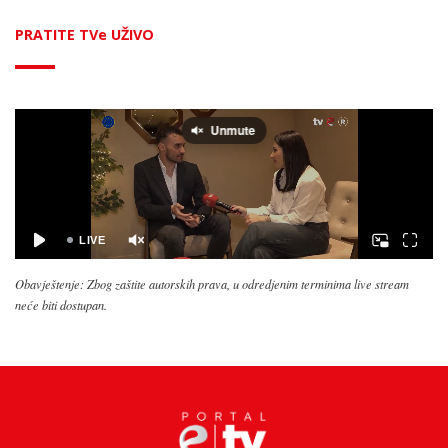
PRATITE TVe UŽIVO
Obavještenje: Zbog zaštite autorskih prava, u odredjenim terminima live stream
neće biti dostupan.