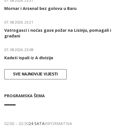
07. 08 2026. 23:37
Mornar i Arsenal bez golova u Baru
07. 08 2026. 23:21
Vatrogasci i noćas gase požar na Lisinju, pomagali i
građani
07. 08 2026. 23:08
Kadeti ispali iz A divizije
SVE NAJNOVIJE VIJESTI
PROGRAMSKA ŠEMA
02:00
–
02:30
24 SATA
INFORMATIVA