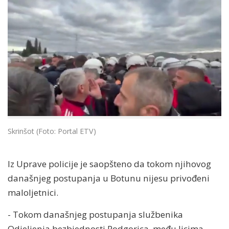
Skrinšot (Foto: Portal ETV)
Iz Uprave policije je saopšteno da tokom njihovog
današnjeg postupanja u Botunu nijesu privođeni
maloljetnici.
- Tokom današnjeg postupanja službenika
Odjeljenja bezbjednosti Podgorica, među licima