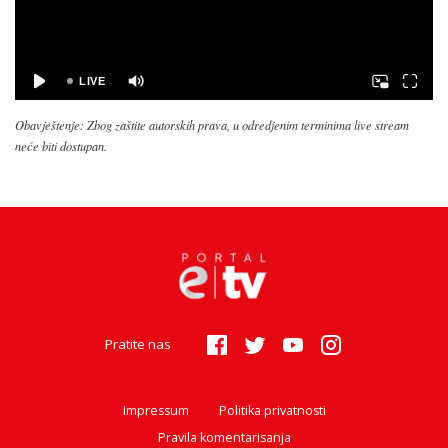
Obavještenje: Zbog zaštite autorskih prava, u odredjenim terminima live stream
neće biti dostupan.
Pratite nas
Impressum
Politika privatnosti
Pravila komentarisanja