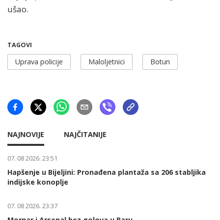
ušao.
TAGOVI
Uprava policije
Maloljetnici
Botun
NAJNOVIJE
NAJČITANIJE
07. 08 2026. 23:51
Hapšenje u Bijeljini: Pronađena plantaža sa 206 stabljika
indijske konoplje
07. 08 2026. 23:37
Mornar i Arsenal bez golova u Baru