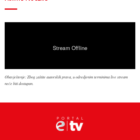
Obavještenje: Zbog zaštite autorskih prava, u odredjenim terminima live stream
neće biti dostupan.