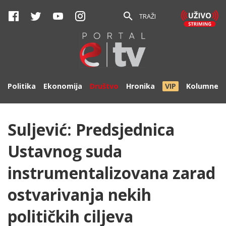
TRAŽI
Politika
Ekonomija
Društvo
Hronika
VIP
Kolumne
Suljević: Predsjednica
Ustavnog suda
instrumentalizovana zarad
ostvarivanja nekih
političkih ciljeva