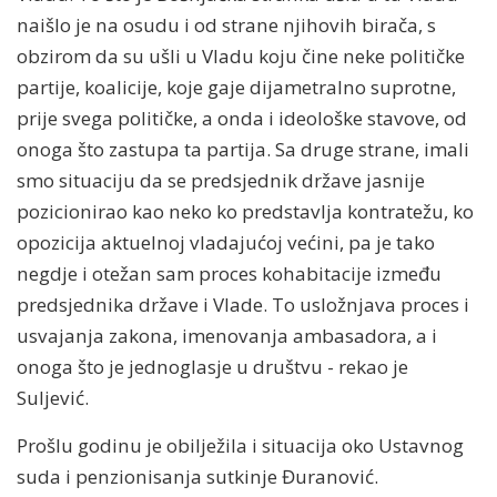
naišlo je na osudu i od strane njihovih birača, s
obzirom da su ušli u Vladu koju čine neke političke
partije, koalicije, koje gaje dijametralno suprotne,
prije svega političke, a onda i ideološke stavove, od
onoga što zastupa ta partija. Sa druge strane, imali
smo situaciju da se predsjednik države jasnije
pozicionirao kao neko ko predstavlja kontratežu, ko
opozicija aktuelnoj vladajućoj većini, pa je tako
negdje i otežan sam proces kohabitacije između
predsjednika države i Vlade. To usložnjava proces i
usvajanja zakona, imenovanja ambasadora, a i
onoga što je jednoglasje u društvu - rekao je
Suljević.
Prošlu godinu je obilježila i situacija oko Ustavnog
suda i penzionisanja sutkinje Đuranović.