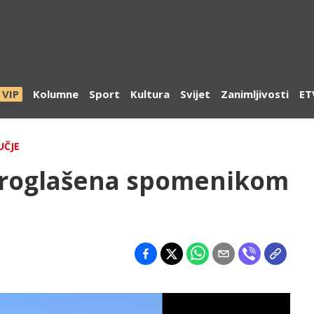
VIP
Kolumne
Sport
Kultura
Svijet
Zanimljivosti
ET
UČJE
proglašena spomenikom