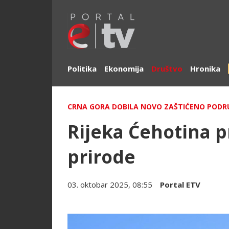
Politika
Ekonomija
Društvo
Hronika
CRNA GORA DOBILA NOVO ZAŠTIĆENO PODR
Rijeka Ćehotina 
prirode
03. oktobar 2025, 08:55
Portal ETV