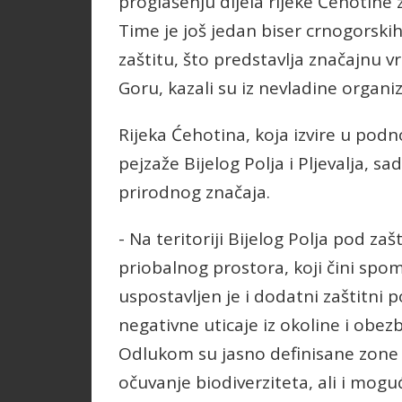
proglašenju dijela rijeke Ćehotine
Time je još jedan biser crnogorskih
zaštitu, što predstavlja značajnu vr
Goru, kazali su iz nevladine organiz
Rijeka Ćehotina, koja izvire u podn
pejzaže Bijelog Polja i Pljevalja, 
prirodnog značaja.
- Na teritoriji Bijelog Polja pod za
priobalnog prostora, koji čini spom
uspostavljen je i dodatni zaštitni p
negativne uticaje iz okoline i obezb
Odlukom su jasno definisane zone s
očuvanje biodiverziteta, ali i mogu