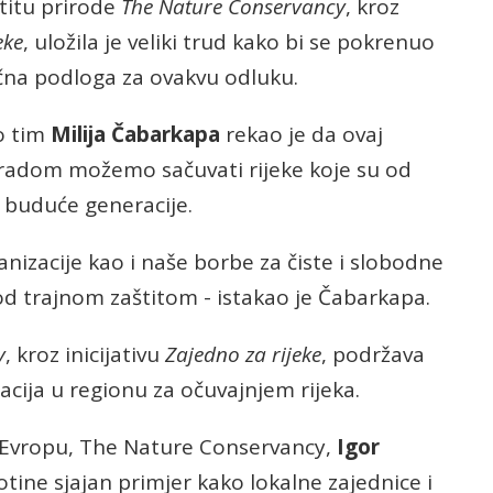
titu prirode
The Nature Conservancy
, kroz
eke
, uložila je veliki trud kako bi se pokrenuo
učna podloga za ovakvu odluku.
o tim
Milija Čabarkapa
rekao je da ovaj
 radom možemo sačuvati rijeke koje su od
i buduće generacije.
nizacije kao i naše borbe za čiste i slobodne
pod trajnom zaštitom - istakao je Čabarkapa.
y
, kroz inicijativu
Zajedno za rijeke
, podržava
acija u regionu za očuvajnjem rijeka.
 Evropu, The Nature Conservancy,
Igor
otine sjajan primjer kako lokalne zajednice i