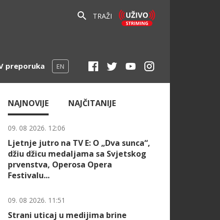
TRAŽI
V preporuka
EN
NAJNOVIJE
NAJČITANIJE
09. 08 2026. 12:06
Ljetnje jutro na TV E: O „Dva sunca“,
džiu džicu medaljama sa Svjetskog
prvenstva, Operosa Opera
Festivalu...
09. 08 2026. 11:51
Strani uticaj u medijima brine