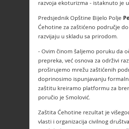
razvoja ekoturizma - istaknuto je 
Predsjednik Opštine Bijelo Polje
Pe
Ćehotine za zaštićeno područje dok
razvijaju u skladu sa prirodom.
- Ovim činom šaljemo poruku da oču
prepreka, već osnova za održivi ra
proširujemo mrežu zaštićenih podru
doprinosimo ispunjavanju formaln
zaštitu kreiramo platformu za bre
poručio je Smolović.
Zaštita Ćehotine rezultat je višego
vlasti i organizacija civilnog društ