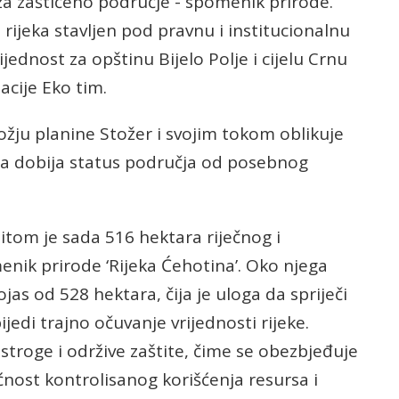
 za zaštićeno područje - spomenik prirode.
 rijeka stavljen pod pravnu i institucionalnu
ijednost za opštinu Bijelo Polje i cijelu Crnu
acije Eko tim.
ožju planine Stožer i svojim tokom oblikuje
sada dobija status područja od posebnog
štitom je sada 516 hektara riječnog i
enik prirode ‘Rijeka Ćehotina’. Oko njega
ojas od 528 hektara, čija je uloga da spriječi
ijedi trajno očuvanje vrijednosti rijeke.
troge i održive zaštite, čime se obezbjeđuje
ćnost kontrolisanog korišćenja resursa i