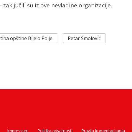
 zaključili su iz ove nevladine organizacije.
ina opštine Bijelo Polje
Petar Smolović
Impressum
Politika privatnosti
Pravila komentarisanja