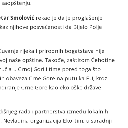
u saopštenju.
tar Smolović
rekao je da je proglašenje
az njihove posvećenosti da Bijelo Polje
vanje rijeka i prirodnih bogatstava nije
zvoj naše opštine. Takođe, zaštitom Ćehotine
čja u Crnoj Gori i time pored toga što
ih obaveza Crne Gore na putu ka EU, kroz
ndiranje Crne Gore kao ekološke države -
dišnjeg rada i partnerstva između lokalnih
va. Nevladina organizacija Eko-tim, u saradnji