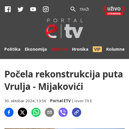
TRAŽI
Politika
Ekonomija
Društvo
Hronika
VIP
Kolumne
Počela rekonstrukcija puta
Vrulja - Mijakovići
30. oktobar 2024, 13:56
Portal ETV
| Izvor:
TV E