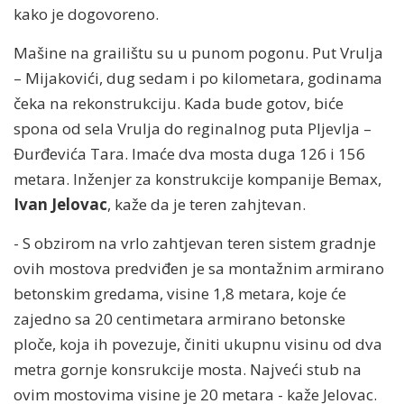
kako je dogovoreno.
Mašine na grailištu su u punom pogonu. Put Vrulja
– Mijakovići, dug sedam i po kilometara, godinama
čeka na rekonstrukciju. Kada bude gotov, biće
spona od sela Vrulja do reginalnog puta Pljevlja –
Đurđevića Tara. Imaće dva mosta duga 126 i 156
metara. Inženjer za konstrukcije kompanije Bemax,
Ivan Jelovac
, kaže da je teren zahjtevan.
- S obzirom na vrlo zahtjevan teren sistem gradnje
ovih mostova predviđen je sa montažnim armirano
betonskim gredama, visine 1,8 metara, koje će
zajedno sa 20 centimetara armirano betonske
ploče, koja ih povezuje, činiti ukupnu visinu od dva
metra gornje konsrukcije mosta. Najveći stub na
ovim mostovima visine je 20 metara - kaže Jelovac.