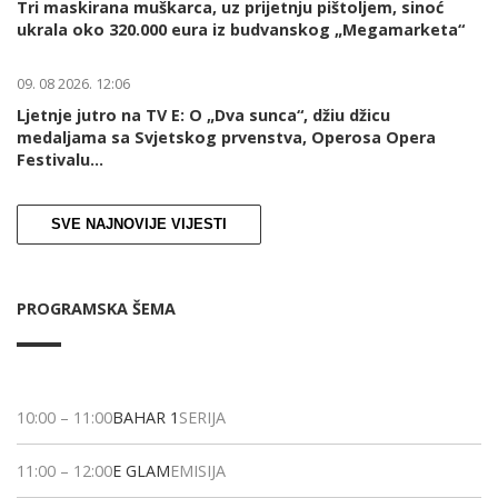
Tri maskirana muškarca, uz prijetnju pištoljem, sinoć
ukrala oko 320.000 eura iz budvanskog „Megamarketa“
09. 08 2026. 12:06
Ljetnje jutro na TV E: O „Dva sunca“, džiu džicu
medaljama sa Svjetskog prvenstva, Operosa Opera
Festivalu...
SVE NAJNOVIJE VIJESTI
PROGRAMSKA ŠEMA
10:00
–
11:00
BAHAR 1
SERIJA
11:00
–
12:00
E GLAM
EMISIJA