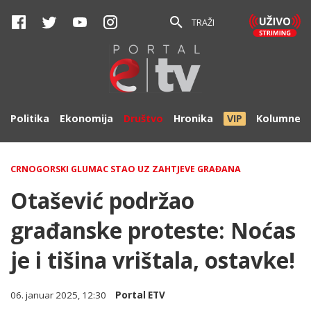
TRAŽI
Politika
Ekonomija
Društvo
Hronika
VIP
Kolumne
CRNOGORSKI GLUMAC STAO UZ ZAHTJEVE GRAĐANA
Otašević podržao
građanske proteste: Noćas
je i tišina vrištala, ostavke!
06. januar 2025, 12:30
Portal ETV