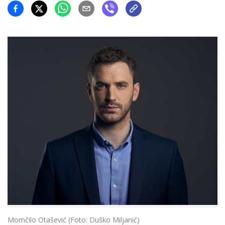
Momčilo Otašević (Foto: Duško Miljanić)