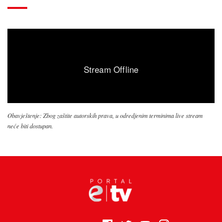
Obavještenje: Zbog zaštite autorskih prava, u odredjenim terminima live stream
neće biti dostupan.