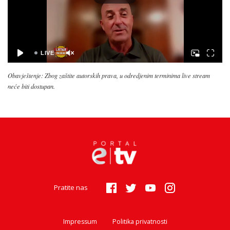
Obavještenje: Zbog zaštite autorskih prava, u odredjenim terminima live stream
neće biti dostupan.
Pratite nas
Impressum
Politika privatnosti