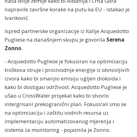
naša dvije zemlje kako bi Albanija i Crna Gora
napravile završne korake na putu ka EU - istakao je
Ivanković.
Ispred partnerske organizacije iz Italije Acquedotto
Pugliese na današnjem skupu je govorila
Serena
Zonno
.
- Acquedotto Pugliese je fokusiran na optimizaciju
troškova struje i proizvodnje energije iz obnovljivih
izvora kako bi smanjio emisiju ugljen dioksida i
kako bi dostigao održivost. Acquedotto Pugliese je
ušao u CrossWater projekat kako bi stvorio
intergrisani prekogranični plan. Fokusirali smo se
na optimizaciju i zaštitu vodnih resursa uz
implementaciju automatizovanog mjerenja i
sistema za monitoring - pojasnila je Zonno.