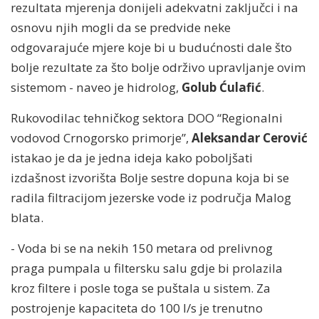
rezultata mjerenja donijeli adekvatni zaključci i na
osnovu njih mogli da se predvide neke
odgovarajuće mjere koje bi u budućnosti dale što
bolje rezultate za što bolje održivo upravljanje ovim
sistemom - naveo je hidrolog,
Golub Ćulafić
.
Rukovodilac tehničkog sektora DOO “Regionalni
vodovod Crnogorsko primorje”,
Aleksandar Cerović
istakao je da je jedna ideja kako poboljšati
izdašnost izvorišta Bolje sestre dopuna koja bi se
radila filtracijom jezerske vode iz područja Malog
blata.
- Voda bi se na nekih 150 metara od prelivnog
praga pumpala u filtersku salu gdje bi prolazila
kroz filtere i posle toga se puštala u sistem. Za
postrojenje kapaciteta do 100 l/s je trenutno