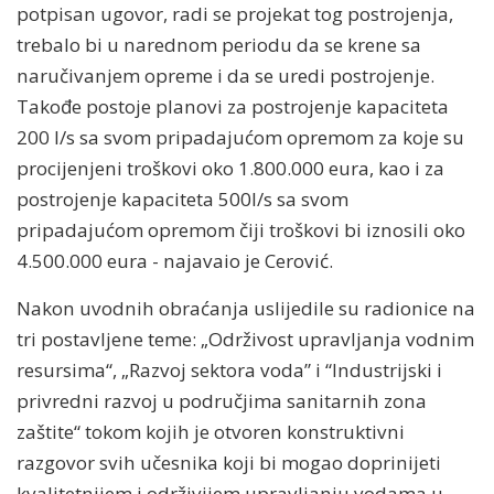
potpisan ugovor, radi se projekat tog postrojenja,
trebalo bi u narednom periodu da se krene sa
naručivanjem opreme i da se uredi postrojenje.
Takođe postoje planovi za postrojenje kapaciteta
200 l/s sa svom pripadajućom opremom za koje su
procijenjeni troškovi oko 1.800.000 eura, kao i za
postrojenje kapaciteta 500l/s sa svom
pripadajućom opremom čiji troškovi bi iznosili oko
4.500.000 eura - najavaio je Cerović.
Nakon uvodnih obraćanja uslijedile su radionice na
tri postavljene teme: „Održivost upravljanja vodnim
resursima“, „Razvoj sektora voda” i “Industrijski i
privredni razvoj u područjima sanitarnih zona
zaštite“ tokom kojih je otvoren konstruktivni
razgovor svih učesnika koji bi mogao doprinijeti
kvalitetnijem i održivijem upravljanju vodama u