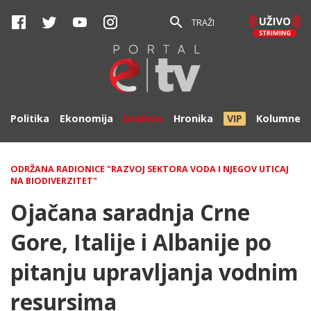
TRAŽI
Politika
Ekonomija
Društvo
Hronika
VIP
Kolumne
ODRŽANA RADIONICE "RAZVOJ SEKTORA VODA I NJEGOV UTICAJ
NA BIODIVERZITET"
Ojačana saradnja Crne
Gore, Italije i Albanije po
pitanju upravljanja vodnim
resursima