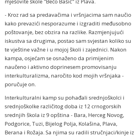
mješovite škole "Bećo Bašić" iz Plava.
- Kroz rad sa predavačima i vršnjacima sam naučio
kako prevazići nesporazume i izgraditi međusobno
poštovanje, bez obzira na razlike. Razmjenjujući
iskustva sa drugima, postao sam svjestan koliko su
te vještine važne i u mojoj školi i zajednici. Nakon
kampa, osjećam se osnaženo da primijenim
naučeno i aktivno doprinesem promovisanju
interkulturalizma, naročito kod mojih vršnjaka -
poručuje on.
Interkulturalni kamp su pohađali srednjoškolci i
srednjoškolke različitog doba iz 12 crnogorskih
srednjih škola iz 9 opština - Bara, Herceg Novog,
Podgorice, Tuzi, Bijelog Polja, Kolašina, Plava,
Berana i Rožaja. Sa njima su radili stručnjaci/kinje iz