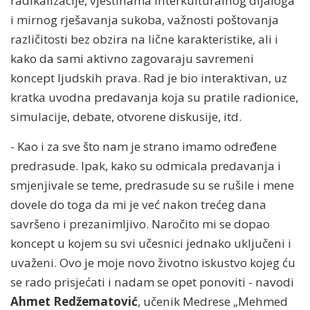
radikalizacije, vještinama interkulturalnog dijaloga
i mirnog rješavanja sukoba, važnosti poštovanja
različitosti bez obzira na lične karakteristike, ali i
kako da sami aktivno zagovaraju savremeni
koncept ljudskih prava. Rad je bio interaktivan, uz
kratka uvodna predavanja koja su pratile radionice,
simulacije, debate, otvorene diskusije, itd.
- Kao i za sve što nam je strano imamo određene
predrasude. Ipak, kako su odmicala predavanja i
smjenjivale se teme, predrasude su se rušile i mene
dovele do toga da mi je već nakon trećeg dana
savršeno i prezanimljivo. Naročito mi se dopao
koncept u kojem su svi učesnici jednako uključeni i
uvaženi. Ovo je moje novo životno iskustvo kojeg ću
se rado prisjećati i nadam se opet ponoviti - navodi
Ahmet Redžematović
, učenik Medrese „Mehmed