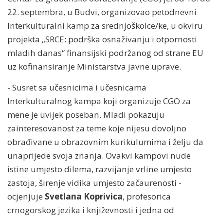
22. septembra, u Budvi, organizovao petodnevni
Interkulturalni kamp za srednjoškolce/ke, u okviru
projekta „SRCE: podrška osnaživanju i otpornosti
mladih danas“ finansijski podržanog od strane EU
uz kofinansiranje Ministarstva javne uprave.
- Susret sa učesnicima i učesnicama
Interkulturalnog kampa koji organizuje CGO za
mene je uvijek poseban. Mladi pokazuju
zainteresovanost za teme koje nijesu dovoljno
obrađivane u obrazovnim kurikulumima i želju da
unaprijede svoja znanja. Ovakvi kampovi nude
istine umjesto dilema, razvijanje vrline umjesto
zastoja, širenje vidika umjesto začaurenosti -
ocjenjuje
Svetlana Koprivica
, profesorica
crnogorskog jezika i književnosti i jedna od