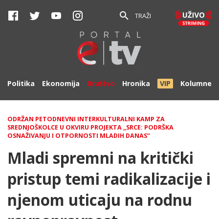
TRAŽI
Politika
Ekonomija
Društvo
Hronika
VIP
Kolumne
ODRŽAN PETODNEVNI INTERKULTURALNI KAMP ZA
SREDNJOŠKOLCE U OKVIRU PROJEKTA „SRCE: PODRŠKA
OSNAŽIVANJU I OTPORNOSTI MLADIH DANAS“
Mladi spremni na kritički
pristup temi radikalizacije i
njenom uticaju na rodnu