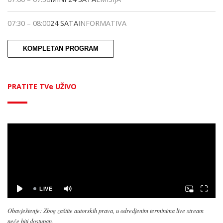
07:30
–
08:00
24 SATA
INFORMATIVA
KOMPLETAN PROGRAM
PRATITE TVe UŽIVO
Obavještenje: Zbog zaštite autorskih prava, u odredjenim terminima live stream
neće biti dostupan.