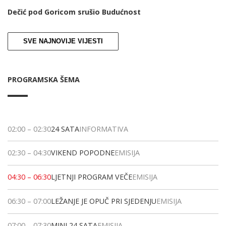
Dečić pod Goricom srušio Budućnost
SVE NAJNOVIJE VIJESTI
PROGRAMSKA ŠEMA
02:00
–
02:30
24 SATA
INFORMATIVA
02:30
–
04:30
VIKEND POPODNE
EMISIJA
04:30
–
06:30
LJETNJI PROGRAM VEČE
EMISIJA
06:30
–
07:00
LEŽANJE JE OPUČ PRI SJEDENJU
EMISIJA
07:00
–
07:30
MINI 24 SATA
EMISIJA