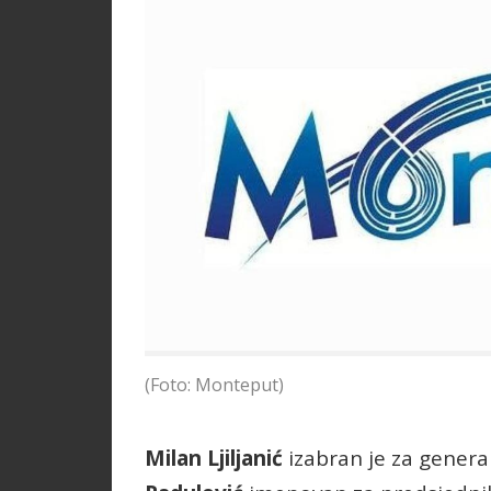
(Foto: Monteput)
Milan Ljiljanić
izabran je za genera