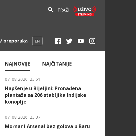
TRAŽI
V preporuka
EN
NAJNOVIJE
NAJČITANIJE
07. 08 2026. 23:51
Hapšenje u Bijeljini: Pronađena
plantaža sa 206 stabljika indijske
konoplje
07. 08 2026. 23:37
Mornar i Arsenal bez golova u Baru