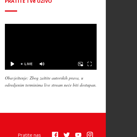
PRATITE TVe UŽIVO
Obavještenje: Zbog zaštite autorskih prava, u
odredjenim terminima live stream neće biti dostupan.
Pratite nas