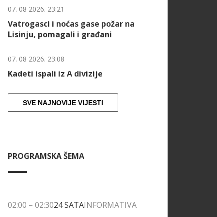
07. 08 2026. 23:21
Vatrogasci i noćas gase požar na
Lisinju, pomagali i građani
07. 08 2026. 23:08
Kadeti ispali iz A divizije
SVE NAJNOVIJE VIJESTI
PROGRAMSKA ŠEMA
02:00
–
02:30
24 SATA
INFORMATIVA