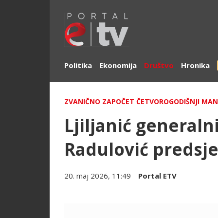
Politika
Ekonomija
Društvo
Hronika
ZVANIČNO ZAPOČET ČETVOROGODIŠNJI MA
Ljiljanić general
Radulović predsj
20. maj 2026, 11:49
Portal ETV