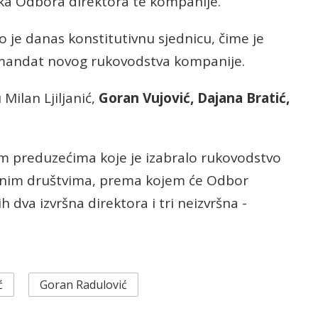
ka Odbora direktora te kompanije.
je danas konstitutivnu sjednicu, čime je
 mandat novog rukovodstva kompanije.
Milan Ljiljanić,
Goran Vujović, Dajana Bratić,
m preduzećima koje je izabralo rukovodstvo
dnim društvima, prema kojem će Odbor
h dva izvršna direktora i tri neizvršna -
ć
Goran Radulović