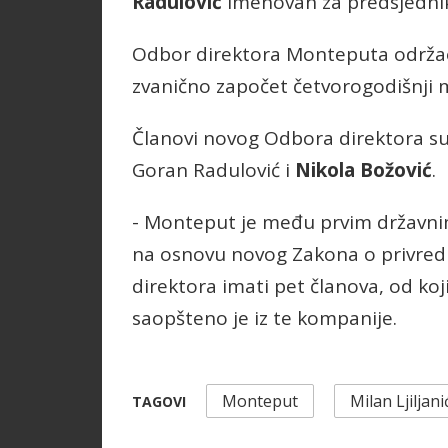
Radulović
imenovan za predsjedni
Odbor direktora Monteputa održao 
zvanično započet četvorogodišnji
Članovi novog Odbora direktora su 
Goran Radulović i
Nikola Božović
.
- Monteput je među prvim državni
na osnovu novog Zakona o privre
direktora imati pet članova, od koji
saopšteno je iz te kompanije.
Monteput
Milan Ljiljani
TAGOVI