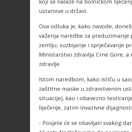
koji se nalaze na bolničkom liječen
ustanove u državi.
Ova odluka je, kako navode, done
važenja naredbe za preduzimanje 
zemlju, suzbijanje i sprječavanje 
Ministarstvo zdravlja Crne Gore, a 
zdravlje.
Istom naredbom, kako ističu u saop
zaštitne maske u zdravstvenim u
situacije), kao i obavezno testiran
liječenje, zatim invazivne dijagnost
- Posjete će se obavljati svakog d