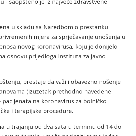
ju - saopšteno je iz najveće zdravstvene
šena u skladu sa Naredbom o prestanku
privremenih mjera za sprječavanje unošenja u
prenosa novog koronavirusa
,
koju je donijelo
na osnovu prijedloga Instituta za javno
štenju, prestaje da važi i obavezno nošenje
stanovama (izuzetak prethodno navedene
je pacijenata na koronavirus za bolničko
ičke i terapijske procedure.
ana u trajanju od dva sata u terminu od 14 do