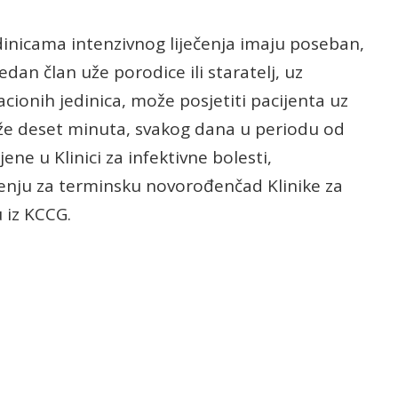
dinicama intenzivnog liječenja imaju poseban,
an član uže porodice ili staratelj, uz
cionih jedinica, može posjetiti pacijenta uz
že deset minuta, svakog dana u periodu od
ene u Klinici za infektivne bolesti,
jenju za terminsku novorođenčad Klinike za
u iz KCCG.