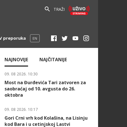
TRAŽI
V preporuka
EN
NAJNOVIJE
NAJČITANIJE
09. 08 2026. 10:30
Most na Đurđevića Tari zatvoren za
saobraćaj od 10. avgusta do 26.
oktobra
09. 08 2026. 10:17
Gori Crni vrh kod Kolašina, na Lisinju
kod Bara i u cetinjskoj Lastvi