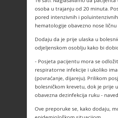
16 sati. Naglašavamo da pacijenta
osoba u trajanju od 20 minuta. Pos
pored intenzivnih i poluintenzivnih 
hematologije obavezno nose ličnu 
Dodaju da je prije ulaska u bolesni
odjeljenskom osoblju kako bi dobi
- Posjeta pacijentu mora se odloži
respiratorne infekcije i ukoliko im
(povraćanje, dijareju). Prilikom po
bolesničkom krevetu, dok je prije u
obavezna dezinfekcija ruku - naved
Ove preporuke se, kako dodaju, m
epidemiološkom situacijom.