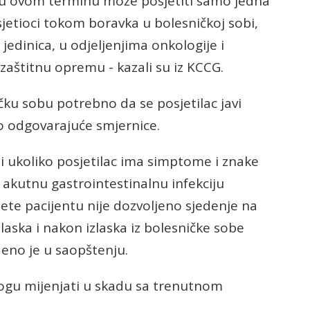
 u ovom terminu može posjetiti samo jedna
jetioci tokom boravka u bolesničkoj sobi,
jedinica, u odjeljenjima onkologije i
zaštitnu opremu - kazali su iz KCCG.
čku sobu potrebno da se posjetilac javi
o odgovarajuće smjernice.
ti ukoliko posjetilac ima simptome i znake
a akutnu gastrointestinalnu infekciju
sjete pacijentu nije dozvoljeno sjedenje na
laska i nakon izlaska iz bolesničke sobe
eno je u saopštenju.
ogu mijenjati u skadu sa trenutnom