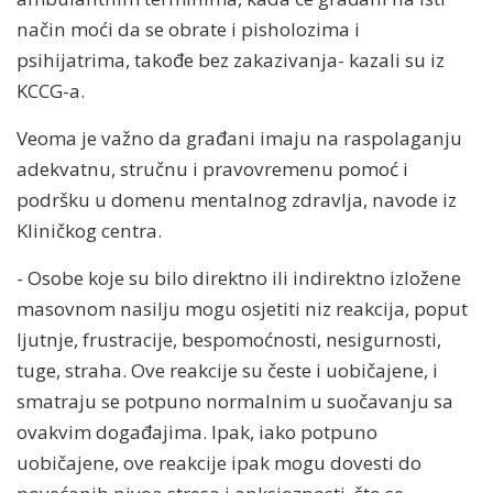
način moći da se obrate i pisholozima i
psihijatrima, takođe bez zakazivanja- kazali su iz
KCCG-a.
Veoma je važno da građani imaju na raspolaganju
adekvatnu, stručnu i pravovremenu pomoć i
podršku u domenu mentalnog zdravlja, navode iz
Kliničkog centra.
- Osobe koje su bilo direktno ili indirektno izložene
masovnom nasilju mogu osjetiti niz reakcija, poput
ljutnje, frustracije, bespomoćnosti, nesigurnosti,
tuge, straha. Ove reakcije su česte i uobičajene, i
smatraju se potpuno normalnim u suočavanju sa
ovakvim događajima. Ipak, iako potpuno
uobičajene, ove reakcije ipak mogu dovesti do