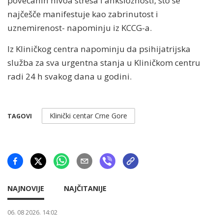
povećanih nivoa stresa i anksioznosti, što se
najčešče manifestuje kao zabrinutost i
uznemirenost- napominju iz KCCG-a.
Iz Kliničkog centra napominju da psihijatrijska
služba za sva urgentna stanja u Kliničkom centru
radi 24 h svakog dana u godini.
Klinički centar Crne Gore
TAGOVI
NAJNOVIJE
NAJČITANIJE
06. 08 2026. 14:02