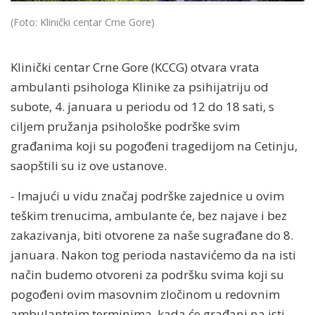
(Foto: Klinički centar Crne Gore)
Klinički centar Crne Gore (KCCG) otvara vrata
ambulanti psihologa Klinike za psihijatriju od
subote, 4. januara u periodu od 12 do 18 sati, s
ciljem pružanja psihološke podrške svim
građanima koji su pogođeni tragedijom na Cetinju,
saopštili su iz ove ustanove.
- Imajući u vidu značaj podrške zajednice u ovim
teškim trenucima, ambulante će, bez najave i bez
zakazivanja, biti otvorene za naše sugrađane do 8.
januara. Nakon tog perioda nastavićemo da na isti
način budemo otvoreni za podršku svima koji su
pogođeni ovim masovnim zločinom u redovnim
ambulantnim terminima, kada će građani na isti