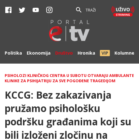
TRAŽI
Politika
Ekonomija
Društvo
Hronika
VIP
Kolumne
PSIHOLOZI KLINIČKOG CENTRA U SUBOTU OTVARAJU AMBULANTE
KLINIKE ZA PSIHIJATRIJU ZA SVE POGOĐENE TRAGEDIJOM
KCCG: Bez zakazivanja
pružamo psihološku
podršku građanima koji su
bili izloženi zločinu na