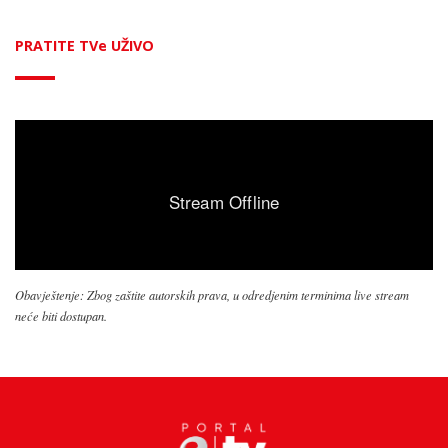
PRATITE TVe UŽIVO
Obavještenje: Zbog zaštite autorskih prava, u odredjenim terminima live stream
neće biti dostupan.