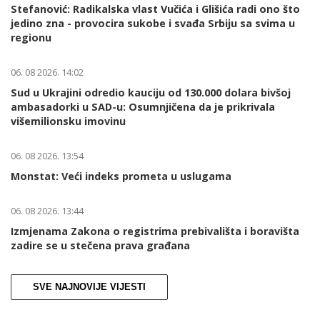
Stefanović: Radikalska vlast Vučića i Glišića radi ono što
jedino zna - provocira sukobe i svađa Srbiju sa svima u
regionu
06. 08 2026. 14:02
Sud u Ukrajini odredio kauciju od 130.000 dolara bivšoj
ambasadorki u SAD-u: Osumnjičena da je prikrivala
višemilionsku imovinu
06. 08 2026. 13:54
Monstat: Veći indeks prometa u uslugama
06. 08 2026. 13:44
Izmjenama Zakona o registrima prebivališta i boravišta
zadire se u stečena prava građana
SVE NAJNOVIJE VIJESTI