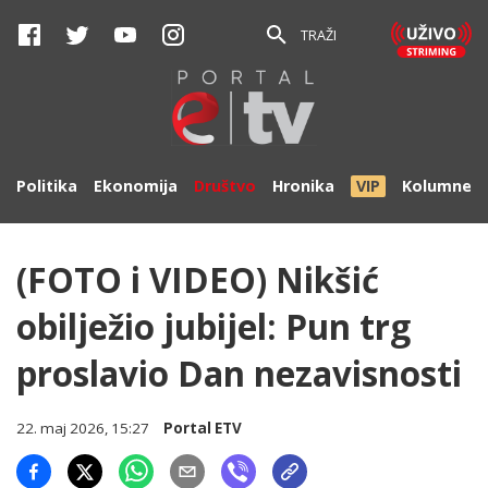
TRAŽI
Politika
Ekonomija
Društvo
Hronika
VIP
Kolumne
(FOTO i VIDEO) Nikšić
obilježio jubijel: Pun trg
proslavio Dan nezavisnosti
22. maj 2026, 15:27
Portal ETV