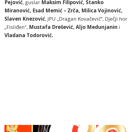
Pejović
, guslar
Maksim Filipović, Stanko
Miranović, Esad Memić – Zrča, Milica Vojinović,
Slaven Knezović
, JPU „Dragan Kovačević“, Dječji hor
„Fisliđen“,
Mustafa Drešević, Aljo Medunjanin
i
Vladana Todorović.