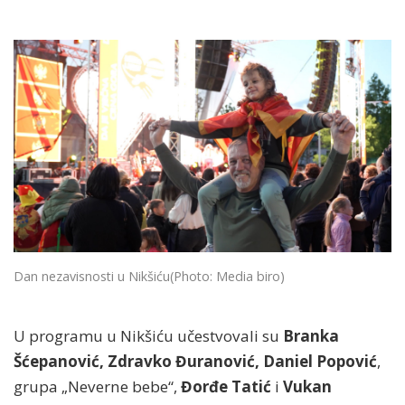
Dan nezavisnosti u Nikšiću
(Photo: Media biro)
U programu u Nikšiću učestvovali su
Branka
Šćepanović, Zdravko Đuranović, Daniel Popović
,
grupa „Neverne bebe“,
Đorđe Tatić
i
Vukan