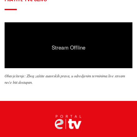
Obavještenje: Zbog zaštite autorskih prava, u odredjenim terminima live stream
neće biti dostupan.