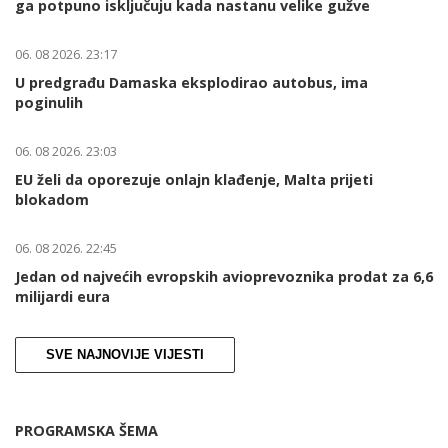
ga potpuno isključuju kada nastanu velike gužve
06. 08 2026. 23:17
U predgrađu Damaska eksplodirao autobus, ima
poginulih
06. 08 2026. 23:03
EU želi da oporezuje onlajn klađenje, Malta prijeti
blokadom
06. 08 2026. 22:45
Jedan od najvećih evropskih avioprevoznika prodat za 6,6
milijardi eura
SVE NAJNOVIJE VIJESTI
PROGRAMSKA ŠEMA