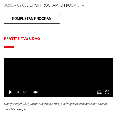
00:00
–
02:00
LJETNJI PROGRAM JUTRO
EMISIJA
KOMPLETAN PROGRAM
PRATITE TVe UŽIVO
Obavještenje: Zbog zaštite autorskih prava, u odredjenim terminima live stream
neće biti dostupan.