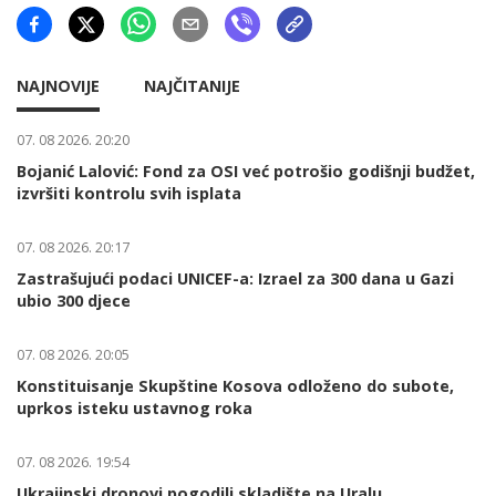
NAJNOVIJE
NAJČITANIJE
07. 08 2026. 20:20
Bojanić Lalović: Fond za OSI već potrošio godišnji budžet,
izvršiti kontrolu svih isplata
07. 08 2026. 20:17
Zastrašujući podaci UNICEF-a: Izrael za 300 dana u Gazi
ubio 300 djece
07. 08 2026. 20:05
Konstituisanje Skupštine Kosova odloženo do subote,
uprkos isteku ustavnog roka
07. 08 2026. 19:54
Ukrajinski dronovi pogodili skladište na Uralu