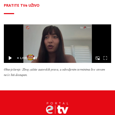
PRATITE TVe UŽIVO
Obavještenje: Zbog zaštite autorskih prava, u odredjenim terminima live stream
neće biti dostupan.