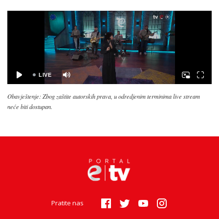
Obavještenje: Zbog zaštite autorskih prava, u odredjenim terminima live stream
neće biti dostupan.
Pratite nas