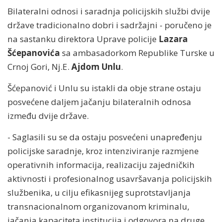
Bilateralni odnosi i saradnja policijskih službi dvije
države tradicionalno dobri i sadržajni - poručeno je
na sastanku direktora Uprave policije
Lazara
Šćepanovića
sa ambasadorkom Republike Turske u
Crnoj Gori, Nj.E.
Ajdom Unlu
.
Šćepanović i Unlu su istakli da obje strane ostaju
posvećene daljem jačanju bilateralnih odnosa
između dvije države.
- Saglasili su se da ostaju posvećeni unapređenju
policijske saradnje, kroz intenziviranje razmjene
operativnih informacija, realizaciju zajedničkih
aktivnosti i profesionalnog usavršavanja policijskih
službenika, u cilju efikasnijeg suprotstavljanja
transnacionalnom organizovanom kriminalu,
jačanja kapaciteta institucija i odgovora na druge