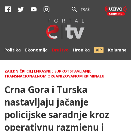
TRAŽI
Politika
Ekonomija
Društvo
Hronika
VIP
Kolumne
ZAJEDNIČKI CILJ EFIKASNIJE SUPROTSTAVLJANJE
TRANSNACIONALNOM ORGANIZOVANOM KRIMINALU
Crna Gora i Turska
nastavljaju jačanje
policijske saradnje kroz
operativnu razmjenu i