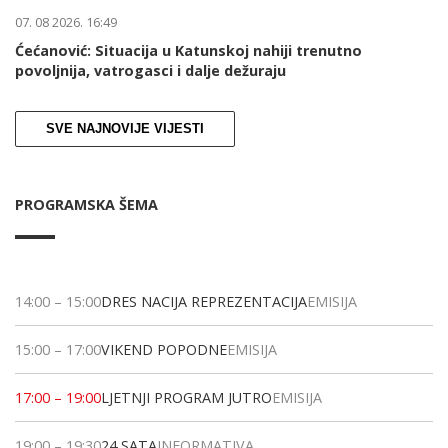
07. 08 2026. 16:49
Ćećanović: Situacija u Katunskoj nahiji trenutno
povoljnija, vatrogasci i dalje dežuraju
SVE NAJNOVIJE VIJESTI
PROGRAMSKA ŠEMA
14:00
–
15:00
DRES NACIJA REPREZENTACIJA
EMISIJA
15:00
–
17:00
VIKEND POPODNE
EMISIJA
17:00
–
19:00
LJETNJI PROGRAM JUTRO
EMISIJA
19:00
–
19:30
24 SATA
INFORMATIVA