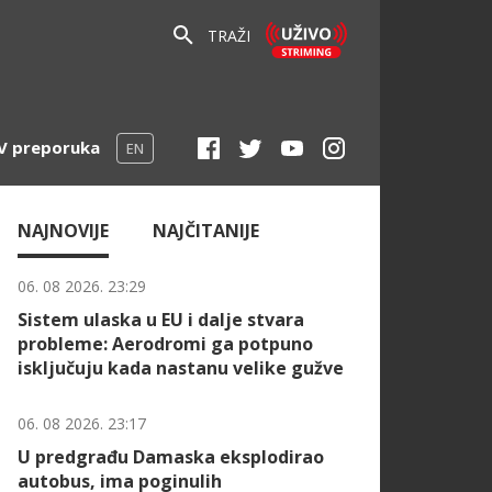
TRAŽI
V preporuka
EN
NAJNOVIJE
NAJČITANIJE
06. 08 2026. 23:29
Sistem ulaska u EU i dalje stvara
probleme: Aerodromi ga potpuno
isključuju kada nastanu velike gužve
06. 08 2026. 23:17
U predgrađu Damaska eksplodirao
autobus, ima poginulih