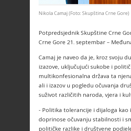
Nikola Camaj (Foto: Skupština Crne Gore)
Potpredsjednik Skupštine Crne G
Crne Gore 21. septembar – Međuna
Camaj je naveo da je, kroz svoju d
izazove, uključujući sukobe i politi
multikonfesionalna država ta njena 
ali i izazov u pogledu očuvanja dr
suživot različitih naroda, vjera i k
- Politika tolerancije i dijaloga ka
doprinose očuvanju stabilnosti i s
političke razlike i društvene podjel