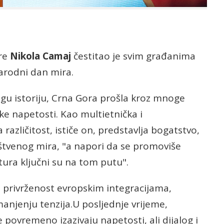
ore
Nikola Camaj
čestitao je svim građanima
rodni dan mira.
ugu istoriju, Crna Gora prošla kroz mnoge
čke napetosti. Kao multietnička i
različitost, ističe on, predstavlja bogatstvo,
uštvenog mira, "a napori da se promoviše
ultura ključni su na tom putu".
o i privrženost evropskim integracijama,
manjenju tenzija.U posljednje vrijeme,
e povremeno izazivaju napetosti, ali dijalog i