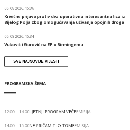
06. 08 2026. 15:36
Krivične prijave protiv dva operativno interesantna lica iz
Bijelog Polja zbog omogućavanja uživanja opojnih droga
06. 08 2026. 15:34
Vuković i Đurović na EP u Birmingemu
SVE NAJNOVIJE VIJESTI
PROGRAMSKA ŠEMA
12:00
–
14:00
LJETNJI PROGRAM VEČE
EMISIJA
14:00
–
15:00
NE PRIČAM TI O TOME
EMISIJA