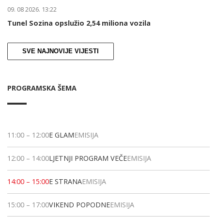
09. 08 2026. 13:22
Tunel Sozina opslužio 2,54 miliona vozila
SVE NAJNOVIJE VIJESTI
PROGRAMSKA ŠEMA
11:00
–
12:00
E GLAM
EMISIJA
12:00
–
14:00
LJETNJI PROGRAM VEČE
EMISIJA
14:00
–
15:00
E STRANA
EMISIJA
15:00
–
17:00
VIKEND POPODNE
EMISIJA