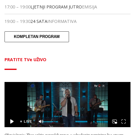
17:00
–
19:00
LJETNJI PROGRAM JUTRO
EMISIJA
19:00
–
19:30
24 SATA
INFORMATIVA
KOMPLETAN PROGRAM
PRATITE TVe UŽIVO
Obavještenje: Zbog zaštite autorskih prava, u odredjenim terminima live stream