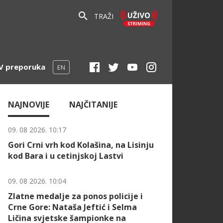
TRAŽI
V preporuka
EN
NAJNOVIJE
NAJČITANIJE
09. 08 2026. 10:17
Gori Crni vrh kod Kolašina, na Lisinju
kod Bara i u cetinjskoj Lastvi
09. 08 2026. 10:04
Zlatne medalje za ponos policije i
Crne Gore: Nataša Jeftić i Selma
Ličina svjetske šampionke na