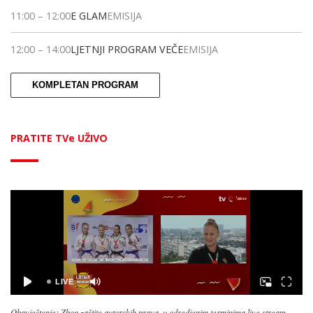
11:00
–
12:00
E GLAM
EMISIJA
12:00
–
14:00
LJETNJI PROGRAM VEČE
EMISIJA
KOMPLETAN PROGRAM
PRATITE TVe UŽIVO
Obavještenje: Zbog zaštite autorskih prava, u odredjenim terminima live stream