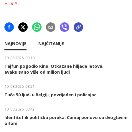
ETV YT
NAJNOVIJE
NAJČITANIJE
10. 08 2026. 09:10
Tajfun pogodio Kinu: Otkazane hiljade letova,
evakuisano više od milion ljudi
10. 08 2026. 08:51
Tuča 50 ljudi u Belgiji, povrijeđen i policajac
10. 08 2026. 08:42
Identitet ili politička poruka: Camaj ponovo sa dvoglavim
orlom