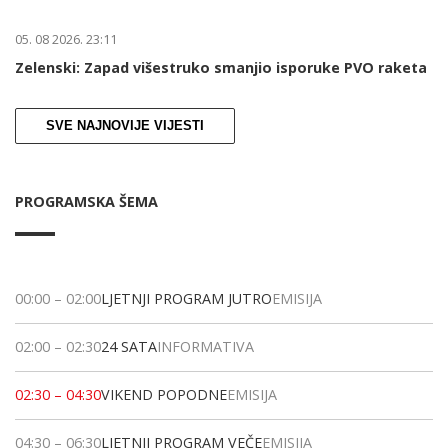
05. 08 2026. 23:11
Zelenski: Zapad višestruko smanjio isporuke PVO raketa
SVE NAJNOVIJE VIJESTI
PROGRAMSKA ŠEMA
00:00
–
02:00
LJETNJI PROGRAM JUTRO
EMISIJA
02:00
–
02:30
24 SATA
INFORMATIVA
02:30
–
04:30
VIKEND POPODNE
EMISIJA
04:30
–
06:30
LJETNJI PROGRAM VEČE
EMISIJA