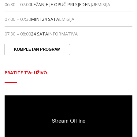
06:30
–
07:00
LEŽANJE JE OPUČ PRI SJEDENJU
EMISIJA
07:00
–
07:30
MINI 24 SATA
EMISIJA
07:30
–
08:00
24 SATA
INFORMATIVA
KOMPLETAN PROGRAM
PRATITE TVe UŽIVO