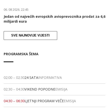
06. 08 2026. 22:45
Jedan od najvećih evropskih avioprevoznika prodat za 6,6
milijardi eura
SVE NAJNOVIJE VIJESTI
PROGRAMSKA ŠEMA
02:00
–
02:30
24 SATA
INFORMATIVA
02:30
–
04:30
VIKEND POPODNE
EMISIJA
04:30
–
06:30
LJETNJI PROGRAM VEČE
EMISIJA