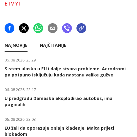
ETV YT
NAJNOVIJE
NAJČITANIJE
06. 08 2026. 23:29
Sistem ulaska u EU i dalje stvara probleme: Aerodromi
ga potpuno isključuju kada nastanu velike gužve
06. 08 2026. 23:17
U predgrađu Damaska eksplodirao autobus, ima
poginulih
06. 08 2026. 23:03
EU želi da oporezuje onlajn klađenje, Malta prijeti
blokadom