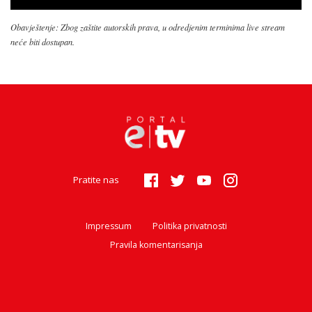
Obavještenje: Zbog zaštite autorskih prava, u odredjenim terminima live stream
neće biti dostupan.
Pratite nas
Impressum
Politika privatnosti
Pravila komentarisanja